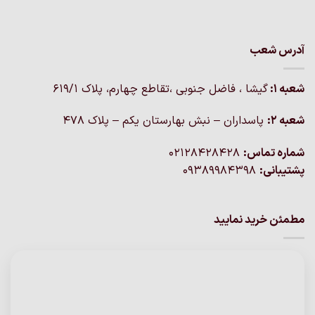
آدرس شعب
شعبه 1:
گيشا ، فاضل جنوبی ،تقاطع چهارم، پلاک 619/1
شعبه 2:
پاسداران – نبش بهارستان یکم – پلاک ۴۷۸
شماره تماس:
02128428428
پشتیبانی:
09389984398
مطمئن خرید نمایید