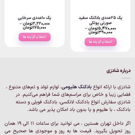
پک 25عددی بادکنک سفید
پک ۱۰عددی سرخابی
صورتی پولکی
۲,۲۲۰,۰۰۰
تومان
–
Price
۱۷۵,۰۰۰
تومان
۵,۴۷۰,۰۰۰
تومان
–
range:
Price
۳۹۰,۰۰۰
تومان
۱۷۵,۰۰۰تومان
range:
انتخاب گزینه ها
through
۳۹۰,۰۰۰تومان
انتخاب گزینه ها
۲,۲۲۰,۰۰۰تومان
through
این
۵,۴۷۰,۰۰۰تومان
این
محصول
محصول
دارای
دارای
انواع
انواع
مختلفی
درباره شادزی
مختلفی
می
می
باشد.
شادزی با ارائه انواع
بادکنک‌ هلیومی
، لوازم تولد و تم‌های متنوع ،
باشد.
گزینه
گزینه
فضایی زیبا و خاص برای مراسم‌های شما فراهم می‌کنیم. در
ها
ها
ممکن
شادزی سفارش انواع بادکنک لاتکسی، بادکنک فویلی و دسته
ممکن
است
بادکنک ، با هلیوم و یا بدون باد امکان پذیر می باشد.
است
در
در
صفحه
اگر داخل تهران هستین ، می توانید برای ساعات 11 الی 19 همان
صفحه
محصول
روز تحویل بگیرید. قیمت ها به روز و موجودی ها صحیح می
محصول
انتخاب