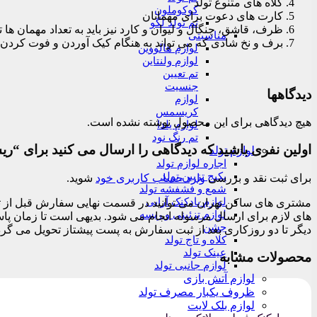
کلاه های متنوع تولد
کوکوملون
کارت های دعوت برای مهمانان
تم تولد لگو
ظرف، قاشق، چنگال و لیوان و کارد نیز باید به تعداد مهمان ها 
مناسبتی
برف و نخ شادی که می تواند به هنگام کیک آوردن و فوت کردن
لوازم هالووین
لوازم ولنتاین
تم تعیین
جنسیت
دیدگاهها
لوازم
کریسمس
هیچ دیدگاهی برای این محصول نوشته نشده است.
لوازم یلدا
تم رنگ نود
اولین نفری باشید که دیدگاهی را ارسال می کنید برای “ری
لوازم تولد
اجاره لوازم تولد
پکیج تزیین تولد
برای ثبت نقد و بررسی
وارد حساب کاربری خود
شوید.
شمع و فشفشه تولد
لوازم بادکنک آرایی
لوازم تزئینی و ریسه
جشن
دیگر تا دو روزکاری بعد از ثبت سفارش به پست پیشتاز تحویل می گرد
کلاه و تاج تولد
عینک تولد
محصولات مشابه
لوازم جانبی تولد
لوازم آتش بازی
ظروف یکبار مصرف تولد
لوازم بلک لایت