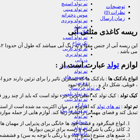
تم تولد استیچ
توضیحات
تم تولد مینی
نظرات (0)
موس دخترانه
زمان ارسال
تم تولد ونزدی
تم تولد
ریسه کاغذی مثلثی آبی
فلامینگو
تم تولد اسب
تک شاخ
ا
تم تولد باربی
می باشد .
تم تولد پری
دریایی
لوازم
تولد
عبارت است از :
تم تولد فروزن
تم تولد
پرنسس های
انواع بادکنک ها
: بادکنک ها که بیشترین تاثیر را برای تزئین دارند جزو
دیزنی
، فویلی، شکل دار و . . . اشاره نمود
تم تولد خردسال
تم تولد بلویی
کیک تولد
: کیک تولد که اصلی ترین جزء تولد است که باید از چند روز ق
تم تولد بیبی
شارک
تم تولد
:
تم های تولد
که امروزه در میان اکثریت مد شده است از استقبا
تم تولد پپا پیگ
تبدیل کند و فضای مهمانی را بسیار زیبا کند. لوازم هایی از جمله موا
تم تولد
حیوانات
انواع فینگرفود و فست فود ها خانگی برای پذیرایی از مهمان ها
تم تولد
کاغذ رنگی یا شرشره و ریسه برای تزیین دیوارها
دایناسور
شمع های متنوع (شمع عدد و یا رنگی با توجه به سن) و فشفشه ها
تم تولد