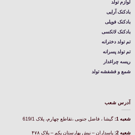
لوازم تولد
بادکنک آرایی
بادکنک فویلی
بادکنک لاتکسی
تم تولد دخترانه
تم تولد پسرانه
ریسه چراغدار
شمع و فشفشه تولد
آدرس شعب
شعبه 1:
گيشا ، فاضل جنوبی ،تقاطع چهارم، پلاک 619/1
شعبه 2:
پاسداران – نبش بهارستان یکم – پلاک ۴۷۸