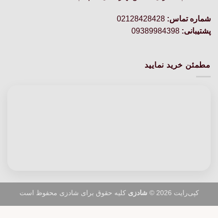
شماره تماس:
02128428428
پشتیبانی:
09389984398
مطمئن خرید نمایید
کپی‌رایت 2026 ©
شادزی
کلیه حقوق برای شادزی محفوظ است