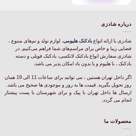
این
through
محصول
۶۸۰,۰۰۰تومان
دارای
انواع
درباره شادزی
مختلفی
می
باشد.
شادزی با ارائه انواع
بادکنک‌ هلیومی
، لوازم تولد و تم‌های متنوع ،
گزینه
فضایی زیبا و خاص برای مراسم‌های شما فراهم می‌کنیم. در
ها
شادزی سفارش انواع بادکنک لاتکسی، بادکنک فویلی و دسته
ممکن
بادکنک ، با هلیوم و یا بدون باد امکان پذیر می باشد.
است
در
اگر داخل تهران هستین ، می توانید برای ساعات 11 الی 19 همان
صفحه
روز تحویل بگیرید. قیمت ها به روز و موجودی ها صحیح می باشد.
محصول
انتخاب
ارسال ها داخل تهران با پیک و برای شهرستان با پست پیشتاز
شوند
انجام می گردد.
محصولات ما