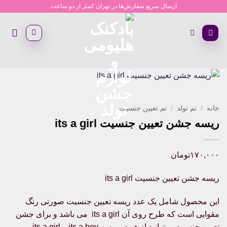
Ski
ارسال سریع سفارش‌ها در تهران کمتر از دو ساعت
t
conten
خانه
/
تم تولد
/
تم تعیین جنسیت
ریسه جشن تعیین جنسیت its a girl
۱۷۰,۰۰۰
تومان
ریسه جشن تعیین جنسیت its a girl
این محصول شامل یک عدد ریسه تعیین جنسیت صورتی رنگ
مقوایی است که طرح روی آن its a girl می باشد و برای جشن
تعیین جنسیت میتوانید از هر دو ریسه its a boy و its a girl