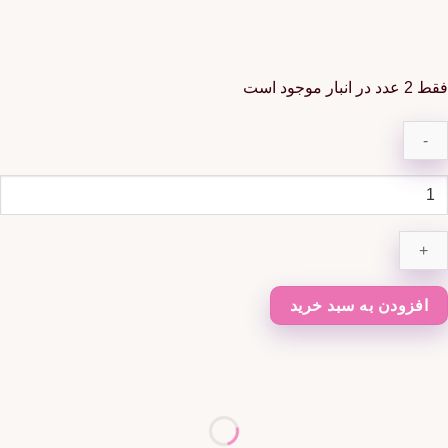
فقط 2 عدد در انبار موجود است
یسه
شن
عیین
نسیت
it
افزودن به سبد خرید
gir
دد