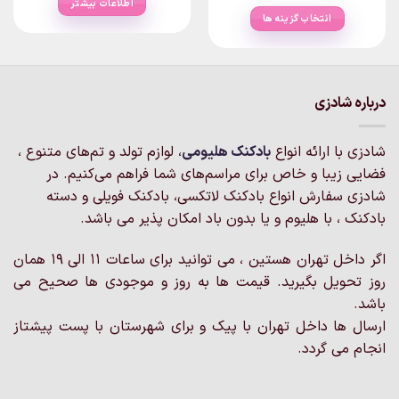
range:
اطلاعات بیشتر
۱۰,۰۰۰تومان
انتخاب گزینه ها
through
۱۹۵,۰۰۰تومان
این
محصول
دارای
انواع
درباره شادزی
مختلفی
می
شادزی با ارائه انواع
بادکنک‌ هلیومی
، لوازم تولد و تم‌های متنوع ،
باشد.
گزینه
فضایی زیبا و خاص برای مراسم‌های شما فراهم می‌کنیم. در
ها
شادزی سفارش انواع بادکنک لاتکسی، بادکنک فویلی و دسته
ممکن
بادکنک ، با هلیوم و یا بدون باد امکان پذیر می باشد.
است
در
اگر داخل تهران هستین ، می توانید برای ساعات 11 الی 19 همان
صفحه
روز تحویل بگیرید. قیمت ها به روز و موجودی ها صحیح می
محصول
انتخاب
باشد.
شوند
ارسال ها داخل تهران با پیک و برای شهرستان با پست پیشتاز
انجام می گردد.