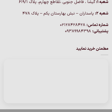
شعبه 1:
گيشا ، فاضل جنوبی ،تقاطع چهارم، پلاک 619/1
شعبه 2:
پاسداران – نبش بهارستان یکم – پلاک ۴۷۸
شماره تماس:
02128428428
پشتیبانی:
09389984398
مطمئن خرید نمایید