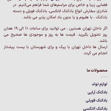
فضایی زیبا و خاص برای مراسم‌های شما فراهم می‌کنیم. در
ها
ها
ممکن
ممکن
شادزی سفارش انواع بادکنک لاتکسی، بادکنک فویلی و دسته
است
است
بادکنک ، با هلیوم و یا بدون باد امکان پذیر می باشد.
در
در
صفحه
صفحه
اگر داخل تهران هستین ، می توانید برای ساعات 11 الی 19 همان
محصول
محصول
روز تحویل بگیرید. قیمت ها به روز و موجودی ها صحیح می
انتخاب
انتخاب
باشد.
شوند
شوند
ارسال ها داخل تهران با پیک و برای شهرستان با پست پیشتاز
انجام می گردد.
محصولات ما
لوازم تولد
بادکنک آرایی
بادکنک فویلی
بادکنک لاتکسی