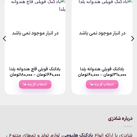
در انبار موجود نمی باشد
در انبار موجود نمی باشد
بادکنک فویلی هندوانه یلدا
بادکنک فویلی قاچ هندوانه یلدا
Price
Price
۳۱۰,۰۰۰
تومان
–
۶۰,۰۰۰
تومان
۶۶۰,۰۰۰
تومان
–
۱۸۰,۰۰۰
تومان
ange:
range:
۶۰,۰۰۰تومان
انتخاب گزینه ها
انتخاب گزینه ها
rough
through
۳۱۰,۰۰۰تومان
۶۶۰,۰۰۰تو
این
این
محصول
محصول
دارای
دارای
انواع
انواع
مختلفی
مختلفی
درباره شادزی
می
می
باشد.
باشد.
شادزی با ارائه انواع
بادکنک‌ هلیومی
، لوازم تولد و تم‌های متنوع ،
گزینه
گزینه