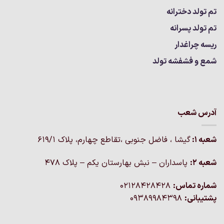
تم تولد دخترانه
تم تولد پسرانه
ریسه چراغدار
شمع و فشفشه تولد
آدرس شعب
شعبه 1:
گيشا ، فاضل جنوبی ،تقاطع چهارم، پلاک 619/1
شعبه 2:
پاسداران – نبش بهارستان یکم – پلاک ۴۷۸
شماره تماس:
02128428428
پشتیبانی:
09389984398