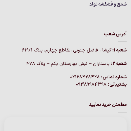
شمع و فشفشه تولد
آدرس شعب
شعبه 1:
گيشا ، فاضل جنوبی ،تقاطع چهارم، پلاک 619/1
شعبه 2:
پاسداران – نبش بهارستان یکم – پلاک ۴۷۸
شماره تماس:
02128428428
پشتیبانی:
09389984398
مطمئن خرید نمایید