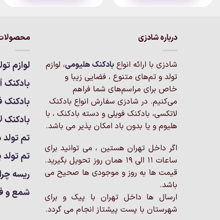
درباره شادزی
محصولات 
شادزی با ارائه انواع
بادکنک‌ هلیومی
، لوازم
لوازم تول
تولد و تم‌های متنوع ، فضایی زیبا و
بادکنک آر
خاص برای مراسم‌های شما فراهم
بادکنک ف
می‌کنیم. در شادزی سفارش انواع بادکنک
لاتکسی، بادکنک فویلی و دسته بادکنک ، با
بادکنک ل
هلیوم و یا بدون باد امکان پذیر می باشد.
تم تولد د
اگر داخل تهران هستین ، می توانید برای
تم تولد پ
ساعات 11 الی 19 همان روز تحویل بگیرید.
قیمت ها به روز و موجودی ها صحیح می
ریسه چرا
باشد.
شمع و ف
ارسال ها داخل تهران با پیک و برای
شهرستان با پست پیشتاز انجام می گردد.