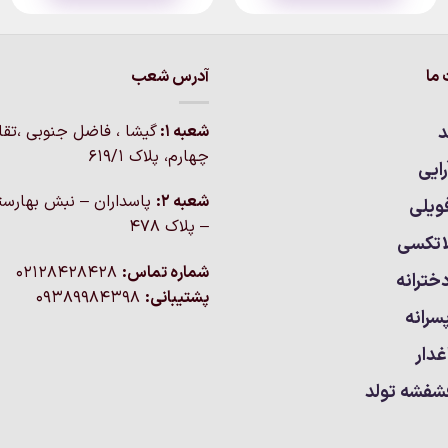
ما
آدرس شعب
د
شعبه 1:
گيشا ، فاضل جنوبی ،تق
چهارم، پلاک 619/1
ایی
شعبه 2:
پاسداران – نبش بهارست
ویلی
– پلاک ۴۷۸
اتکسی
شماره تماس:
02128428428
خترانه
پشتیبانی:
09389984398
سرانه
غدار
شفشه تولد