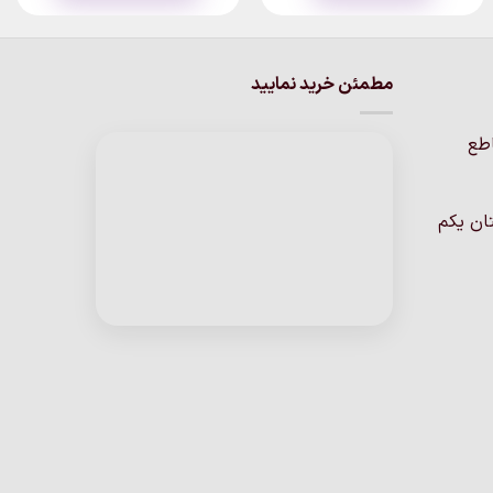
۱,۱۵۰,۰۰۰تومان
این
محصول
دارای
انواع
مطمئن خرید نمایید
مختلفی
می
اطع
باشد.
گزینه
ها
ان یکم
ممکن
است
در
صفحه
محصول
انتخاب
شوند