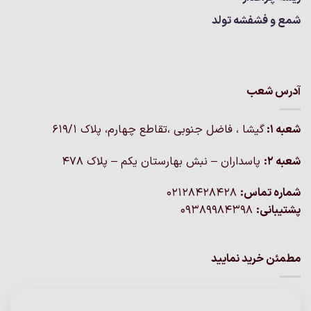
شمع و فشفشه تولد
آدرس شعب
شعبه 1:
گيشا ، فاضل جنوبی ،تقاطع چهارم، پلاک 619/1
شعبه 2:
پاسداران – نبش بهارستان یکم – پلاک ۴۷۸
شماره تماس:
02128428428
پشتیبانی:
09389984398
مطمئن خرید نمایید