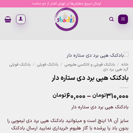
Ski
ارسال سریع سفارش‌ها در تهران کمتر از دو ساعت
t
conten
خانه
/
بادکنک فویلی و لاتکسی هلیومی
/
بادکنک فویلی
/
بادکنک فویلی
گرد هپی برد دی
بادکنک هپی برد دی ستاره دار
Price
۶۰,۰۰۰
–
۳۱۰,۰۰۰
تومان
تومان
range:
بادکنک هپی برد دی ستاره دار
۶۰,۰۰۰تومان
through
سایز آن 18 اینچ است و میتوانید بادکنک هپی برد دی لیمویی را
۳۱۰,۰۰۰تومان
بدون باد یا پرشده با گاز هلیوم خریداری نمایید ارسال بادکنک