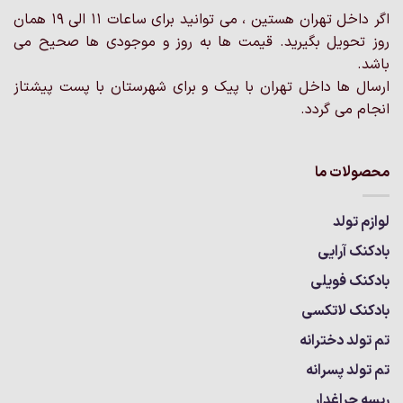
در
اگر داخل تهران هستین ، می توانید برای ساعات 11 الی 19 همان
صفحه
روز تحویل بگیرید. قیمت ها به روز و موجودی ها صحیح می
محصول
انتخاب
باشد.
شوند
ارسال ها داخل تهران با پیک و برای شهرستان با پست پیشتاز
انجام می گردد.
محصولات ما
لوازم تولد
بادکنک آرایی
بادکنک فویلی
بادکنک لاتکسی
تم تولد دخترانه
تم تولد پسرانه
ریسه چراغدار