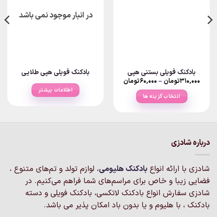
در انبار موجود نمی باشد
بادکنک فویلی بستنی هپی
بادکنک فویلی هپی طلایی
Price
۳۱۰,۰۰۰
تومان
–
۶۰,۰۰۰
تومان
range:
اطلاعات بیشتر
۶۰,۰۰۰تومان
انتخاب گزینه ها
through
۳۱۰,۰۰۰تومان
این
محصول
دارای
انواع
درباره شادزی
مختلفی
می
شادزی با ارائه انواع
بادکنک‌ هلیومی
، لوازم تولد و تم‌های متنوع ،
باشد.
گزینه
فضایی زیبا و خاص برای مراسم‌های شما فراهم می‌کنیم. در
ها
شادزی سفارش انواع بادکنک لاتکسی، بادکنک فویلی و دسته
ممکن
بادکنک ، با هلیوم و یا بدون باد امکان پذیر می باشد.
است