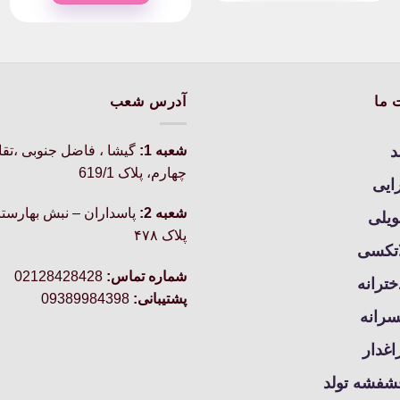
این
through
محصول
۶۸۰,۰۰۰تومان
دارای
انواع
مختلفی
 ما
آدرس شعب
می
باشد.
د
شعبه 1:
گيشا ، فاضل جنوبی ،تق
گزینه
چهارم، پلاک 619/1
ها
رایی
ممکن
شعبه 2:
پاسداران – نبش بهارستا
ویلی
است
پلاک ۴۷۸
در
اتکسی
صفحه
شماره تماس:
02128428428
محصول
خترانه
پشتیبانی:
09389984398
انتخاب
سرانه
شوند
غدار
شفشه تولد