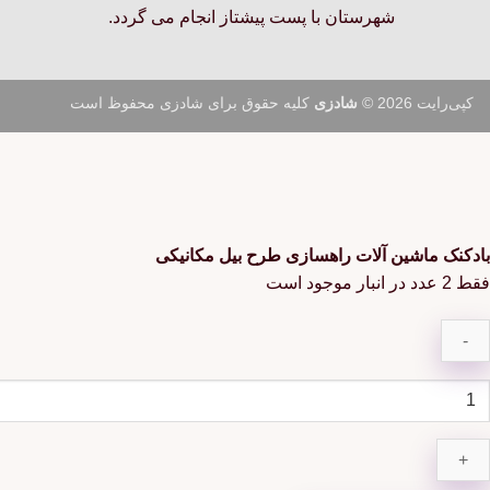
شهرستان با پست پیشتاز انجام می گردد.
کپی‌رایت 2026 ©
شادزی
کلیه حقوق برای شادزی محفوظ است
بادکنک ماشین آلات راهسازی طرح بیل مکانیکی
فقط 2 عدد در انبار موجود است
ادکنک
اشین
لات
اهسازی