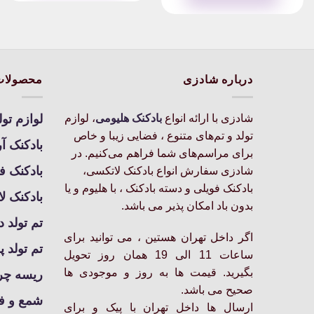
درباره شادزی
محصولات
شادزی با ارائه انواع
بادکنک‌ هلیومی
، لوازم
لوازم تول
تولد و تم‌های متنوع ، فضایی زیبا و خاص
بادکنک آ
برای مراسم‌های شما فراهم می‌کنیم. در
بادکنک ف
شادزی سفارش انواع بادکنک لاتکسی،
بادکنک فویلی و دسته بادکنک ، با هلیوم و یا
بادکنک ل
بدون باد امکان پذیر می باشد.
تم تولد د
اگر داخل تهران هستین ، می توانید برای
تم تولد پ
ساعات 11 الی 19 همان روز تحویل
بگیرید. قیمت ها به روز و موجودی ها
ریسه چرا
صحیح می باشد.
شمع و ف
ارسال ها داخل تهران با پیک و برای