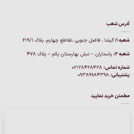
آدرس شعب
شعبه 1:
گيشا ، فاضل جنوبی ،تقاطع چهارم، پلاک 619/1
شعبه 2:
پاسداران – نبش بهارستان یکم – پلاک ۴۷۸
شماره تماس:
02128428428
پشتیبانی:
09389984398
مطمئن خرید نمایید