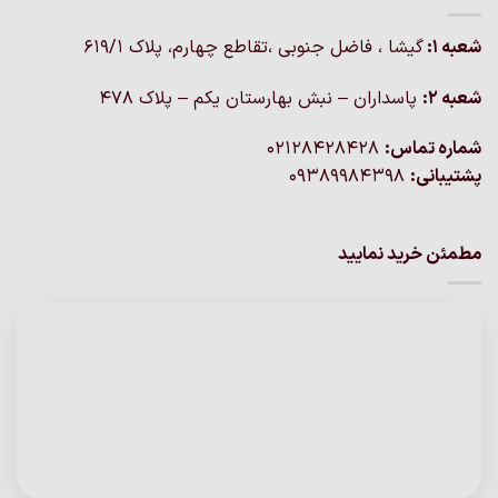
شعبه 1:
گيشا ، فاضل جنوبی ،تقاطع چهارم، پلاک 619/1
شعبه 2:
پاسداران – نبش بهارستان یکم – پلاک ۴۷۸
شماره تماس:
02128428428
پشتیبانی:
09389984398
مطمئن خرید نمایید