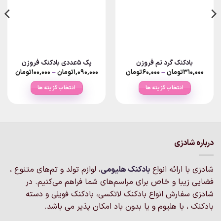
بادکنک گرد تم فروزن
پک 5عددی بادکنک فروزن
Price
Price
۳۱۰,۰۰۰
تومان
–
۶۰,۰۰۰
تومان
۱,۰۹۰,۰۰۰
تومان
–
۱۰۰,۰۰۰
تومان
ange:
range:
۶۰,۰۰۰تومان
انتخاب گزینه ها
انتخاب گزینه ها
rough
through
۳۱۰,۰۰۰تومان
۱,۰۹۰,۰۰۰
این
این
محصول
محصول
دارای
دارای
انواع
انواع
مختلفی
مختلفی
درباره شادزی
می
می
باشد.
باشد.
شادزی با ارائه انواع
بادکنک‌ هلیومی
، لوازم تولد و تم‌های متنوع ،
گزینه
گزینه
فضایی زیبا و خاص برای مراسم‌های شما فراهم می‌کنیم. در
ها
ها
ممکن
ممکن
شادزی سفارش انواع بادکنک لاتکسی، بادکنک فویلی و دسته
است
است
بادکنک ، با هلیوم و یا بدون باد امکان پذیر می باشد.
در
در