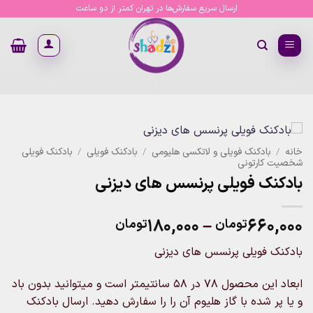
Ski
ارسال سریع سفارش‌ها در تهران کمتر از دو ساعت
t
conten
خانه
/
بادکنک فویلی و لاتکسی هلیومی
/
بادکنک فویلی
/
بادکنک فویلی
شخصیت کارتونی
بادکنک فویلی پرنسس های دیزنی
Price
۱۸۰,۰۰۰
–
۶۶۰,۰۰۰
تومان
تومان
range:
بادکنک فویلی پرنسس های دیزنی
۱۸۰,۰۰۰تومان
through
ابعاد این محصول 78 در 58 سانتیمتر است و میتوانید بدون باد
۶۶۰,۰۰۰تومان
و یا پر شده با گاز هلیوم آن را را سفارش دهید. ارسال بادکنک