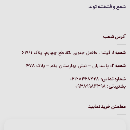
شمع و فشفشه تولد
آدرس شعب
شعبه 1:
گيشا ، فاضل جنوبی ،تقاطع چهارم، پلاک 619/1
شعبه 2:
پاسداران – نبش بهارستان یکم – پلاک ۴۷۸
شماره تماس:
02128428428
پشتیبانی:
09389984398
مطمئن خرید نمایید