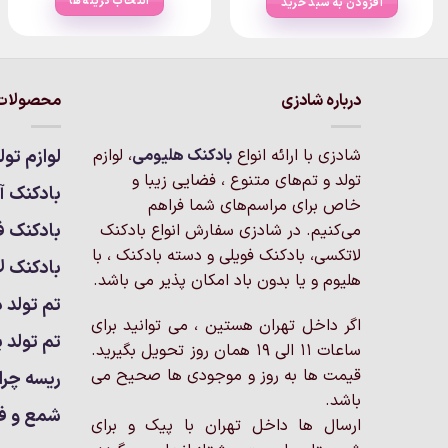
انتخاب گزینه ها
افزودن به سبد خرید
through
۱,۳۵۰,۰۰۰تومان
این
محصول
دارای
انواع
درباره شادزی
محصولات 
مختلفی
می
شادزی با ارائه انواع
بادکنک‌ هلیومی
، لوازم
لوازم تول
باشد.
تولد و تم‌های متنوع ، فضایی زیبا و
گزینه
بادکنک آر
خاص برای مراسم‌های شما فراهم
ها
بادکنک ف
می‌کنیم. در شادزی سفارش انواع بادکنک
ممکن
لاتکسی، بادکنک فویلی و دسته بادکنک ، با
است
بادکنک ل
هلیوم و یا بدون باد امکان پذیر می باشد.
در
تم تولد د
صفحه
اگر داخل تهران هستین ، می توانید برای
محصول
تم تولد پ
انتخاب
ساعات 11 الی 19 همان روز تحویل بگیرید.
شوند
قیمت ها به روز و موجودی ها صحیح می
ریسه چرا
باشد.
شمع و ف
ارسال ها داخل تهران با پیک و برای