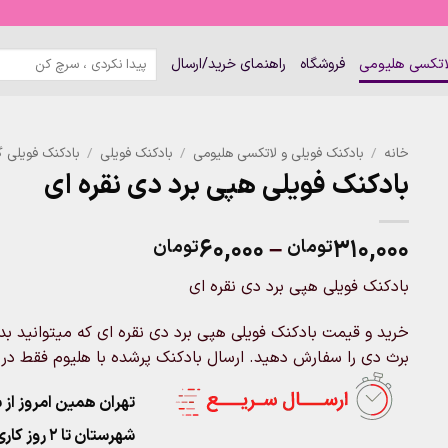
جستجو
لاتکسی هلیومی
فروشگاه
راهنمای خرید/ارسال
برای:
خانه
/
بادکنک فویلی و لاتکسی هلیومی
/
بادکنک فویلی
/
بادکنک فویلی گ
بادکنک فویلی هپی برد دی نقره ای
Price
۶۰,۰۰۰
–
۳۱۰,۰۰۰
تومان
تومان
range:
بادکنک فویلی هپی برد دی نقره ای
۶۰,۰۰۰تومان
through
خرید و قیمت بادکنک فویلی هپی برد دی نقره ای که میتوانید بدو
۳۱۰,۰۰۰تومان
برث دی را سفارش دهید. ارسال بادکنک پرشده با هلیوم فقط در 
تهران همین امروز از ساعت ۱۱-۹
شهرستان تا 2 روز کاری تحویل پست