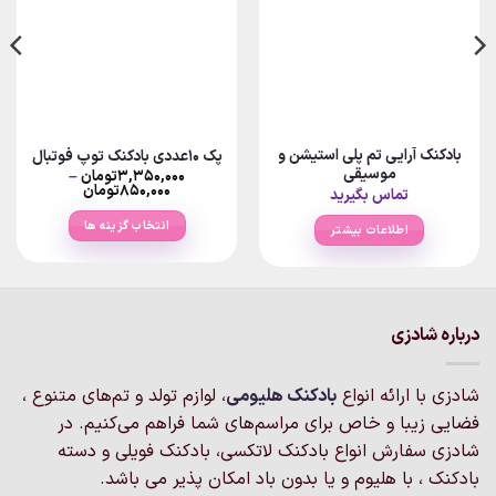
بادکنک آرایی تم پلی استیشن و
پک 10عددی بادکنک توپ فوتبال
موسیقی
۳,۳۵۰,۰۰۰
تومان
–
Price
۸۵۰,۰۰۰
تومان
تماس بگیرید
range:
۸۵۰,۰۰۰توما
انتخاب گزینه ها
اطلاعات بیشتر
through
۳,۳۵۰,۰۰۰تومان
این
محصول
دارای
انواع
درباره شادزی
مختلفی
می
باشد.
شادزی با ارائه انواع
بادکنک‌ هلیومی
، لوازم تولد و تم‌های متنوع ،
گزینه
فضایی زیبا و خاص برای مراسم‌های شما فراهم می‌کنیم. در
ها
شادزی سفارش انواع بادکنک لاتکسی، بادکنک فویلی و دسته
ممکن
بادکنک ، با هلیوم و یا بدون باد امکان پذیر می باشد.
است