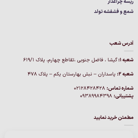
ریسه چراغدار
شمع و فشفشه تولد
آدرس شعب
شعبه 1:
گيشا ، فاضل جنوبی ،تقاطع چهارم، پلاک 619/1
شعبه 2:
پاسداران – نبش بهارستان یکم – پلاک ۴۷۸
شماره تماس:
02128428428
پشتیبانی:
09389984398
مطمئن خرید نمایید