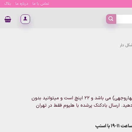
تماس با ما
درباره ما
بلاگ
کل دار
خرید و قیمت بادکنک فویلی توپ فوتبال که این محصول 4d (چهاروجهی) می باشد و 22 اینچ است و میتوانید بدون
دهید. ارسال بادکنک پرشده با هلیوم فقط در تهران
۱ با اسنپ