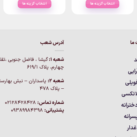
۶۰,۰۰۰تومان
۱۸۰,۰۰۰تومان
انتخاب گزینه ها
انتخاب گزینه ها
ough
through
thro
۳تومان
۶۶۰,۰۰۰تومان
۱۷۰,۰۰۰ت
این
این
محصول
محصول
دارای
دارای
انواع
انواع
مختلفی
مختلفی
ما
آدرس شعب
می
می
باشد.
باشد.
د
شعبه 1:
گيشا ، فاضل جنوبی ،تق
گزینه
گزینه
چهارم، پلاک 619/1
ها
ها
ایی
ممکن
ممکن
شعبه 2:
پاسداران – نبش بهارست
ویلی
است
است
– پلاک ۴۷۸
در
در
اتکسی
صفحه
صفحه
شماره تماس:
02128428428
محصول
محصول
خترانه
انتخاب
انتخاب
پشتیبانی:
09389984398
سرانه
شوند
شوند
غدار