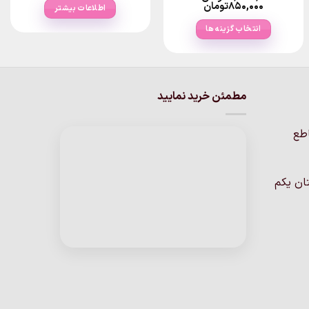
۸۰,۰۰۰تومان
Price
۸۵۰,۰۰۰
تومان
اطلاعات بیشتر
thr
range:
ومان
۸۵۰,۰۰۰تومان
انتخاب گزینه ها
through
۳,۳۵۰,۰۰۰تومان
این
محصول
دارای
انواع
مطمئن خرید نمایید
مختلفی
می
اطع
باشد.
گزینه
ها
ان یکم
ممکن
است
در
صفحه
محصول
انتخاب
شوند