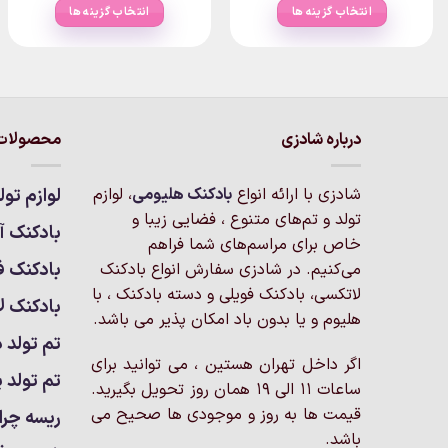
۱۰,۰۰۰تومان
انتخاب گزینه ها
انتخاب گزینه ها
ugh
through
۱۹۵,۰۰۰تومان
۱۰,۰۰۰
این
این
محصول
محصول
دارای
دارای
انواع
انواع
مختلفی
مختلفی
درباره شادزی
محصولات 
می
می
باشد.
باشد.
شادزی با ارائه انواع
بادکنک‌ هلیومی
، لوازم
لوازم تول
گزینه
گزینه
تولد و تم‌های متنوع ، فضایی زیبا و
ها
ها
بادکنک آر
خاص برای مراسم‌های شما فراهم
ممکن
ممکن
بادکنک ف
است
است
می‌کنیم. در شادزی سفارش انواع بادکنک
در
در
لاتکسی، بادکنک فویلی و دسته بادکنک ، با
بادکنک ل
صفحه
صفحه
هلیوم و یا بدون باد امکان پذیر می باشد.
محصول
محصول
تم تولد د
انتخاب
انتخاب
اگر داخل تهران هستین ، می توانید برای
تم تولد پ
شوند
شوند
ساعات 11 الی 19 همان روز تحویل بگیرید.
قیمت ها به روز و موجودی ها صحیح می
ریسه چرا
باشد.