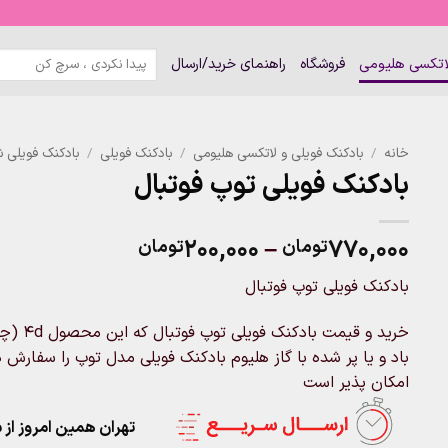
جستجو
لاتکسی هلیومی
فروشگاه
راهنمای خرید/ارسال
برای:
خانه
/
بادکنک فویلی و لاتکسی هلیومی
/
بادکنک فویلی
/
بادکنک فویلی ش
بادکنک فویلی توپ فوتبال
Price
۲۰۰,۰۰۰
–
۷۷۰,۰۰۰
تومان
تومان
range:
بادکنک فویلی توپ فوتبال
۲۰۰,۰۰۰تومان
through
۷۷۰,۰۰۰تومان
باد و یا پر شده با گاز هلیوم بادکنک فویلی مدل توپ را سفارش 
امکان پذیر است
تهران همین امروز از ساعت ۱۱-۹