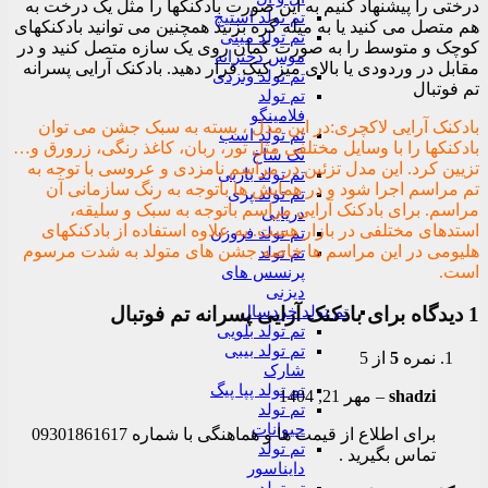
درختی را پیشنهاد کنیم به این صورت بادکنکها را مثل یک درخت به
تم تولد استیچ
هم متصل می کنید یا به میله گره بزنید همچنین می توانید بادکنکهای
تم تولد مینی
کوچک و متوسط را به صورت کمان روی یک سازه متصل کنید و در
موس دخترانه
مقابل در وردودی یا بالای میز کیک قرار دهید. بادکنک آرایی پسرانه
تم تولد ونزدی
تم فوتبال
تم تولد
فلامینگو
بادکنک آرایی لاکچری:در این مدل ، بسته به سبک جشن می توان
تم تولد اسب
بادکنکها را با وسایل مختلفی مثل تور، ربان، کاغذ رنگی، زرورق و…
تک شاخ
تزیین کرد. این مدل تزئین در مراسم نامزدی و عروسی با توجه به
تم تولد باربی
تم مراسم اجرا شود و در همایش ها باتوجه به رنگ سازمانی آن
تم تولد پری
مراسم. برای بادکنک آرایی مراسم باتوجه به سبک و سلیقه،
دریایی
استدهای مختلفی در بازار هست. به علاوه استفاده از بادکنکهای
تم تولد فروزن
هلیومی در این مراسم ها خاصه جشن های متولد به شدت مرسوم
تم تولد
است.
پرنسس های
دیزنی
تم تولد خردسال
1 دیدگاه برای
بادکنک آرایی پسرانه تم فوتبال
تم تولد بلویی
تم تولد بیبی
نمره
5
از 5
شارک
تم تولد پپا پیگ
shadzi
–
مهر 21, 1404
تم تولد
حیوانات
برای اطلاع از قیمت ها و هماهنگی با شماره 09301861617
تم تولد
تماس بگیرید .
دایناسور