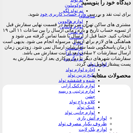
تم تولد
دیدگاه خود را بنویسید
کوکوملون
تم تولد لگو
برای ثبت نقد و بررسی
وارد حساب کاربری خود
شوید.
مناسبتی
لوازم هالووین
مشتری های ساکن تهران می توانید در قسمت نهایی سفارش قبل
لوازم ولنتاین
از تسویه حساب تاریخ و بازه زمانی ارسال را بین ساعات ۱۱ الی ۱۹
تم تعیین
انتخاب کنید. حتما قبل از ارسال با شما تماس گرفته می شود و
جنسیت
هماهنگی های لازم برای ارسال مرسوله انجام می شود. بدیهی است
لوازم
تا زمان پاسخگویی شما سفارشات ارسال نمی شود. زودترین زمان
کریسمس
ارسال سفارشات ۲ ساعت بعد از ثبت سفارش می باشد.
لوازم یلدا
سفارشات شهرهای دیگر تا دو روزکاری بعد از ثبت سفارش به
تم رنگ نود
پست پیشتاز تحویل می گردد.
لوازم تولد
اجاره لوازم تولد
محصولات مشابه
پکیج تزیین تولد
شمع و فشفشه تولد
لوازم بادکنک آرایی
لوازم تزئینی و ریسه
جشن
کلاه و تاج تولد
عینک تولد
لوازم جانبی تولد
لوازم آتش بازی
ظروف یکبار مصرف تولد
لوازم بلک لایت