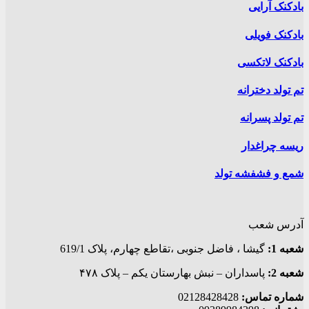
بادکنک آرایی
بادکنک فویلی
بادکنک لاتکسی
تم تولد دخترانه
تم تولد پسرانه
ریسه چراغدار
شمع و فشفشه تولد
آدرس شعب
شعبه 1:
گيشا ، فاضل جنوبی ،تقاطع چهارم، پلاک 619/1
شعبه 2:
پاسداران – نبش بهارستان یکم – پلاک ۴۷۸
شماره تماس:
02128428428