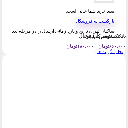
سبد خرید شما خالی است.
بازگشت به فروشگاه
ساکنان تهران تاریخ و بازه زمانی ارسال را در مرحله بعد
بادکنک فویلی کاپ فوتبال
مشخص نمایید
Price
۶۶۰,۰۰۰
تومان
–
۱۸۰,۰۰۰
تومان
range:
انتخاب گزینه ها
۱۸۰,۰۰۰تومان
این
through
محصول
۶۶۰,۰۰۰تومان
دارای
انواع
مختلفی
می
باشد.
گزینه
ها
ممکن
است
در
صفحه
محصول