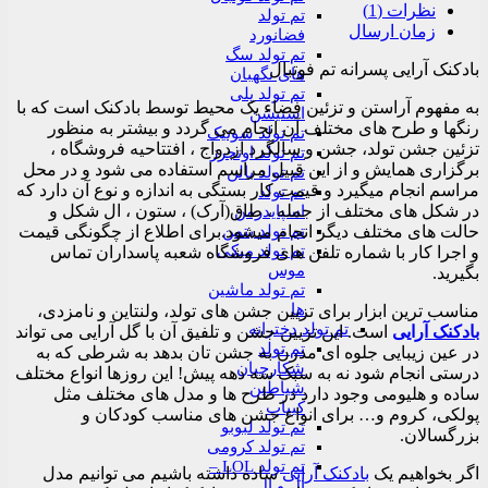
نظرات (1)
تم تولد
زمان ارسال
فضانورد
تم تولد سگ
بادکنک آرایی پسرانه تم فوتبال
های نگهبان
تم تولد پلی
به مفهوم آراستن و تزئین فضاء یک محیط توسط بادکنک است که با
استیشن
رنگها و طرح های مختلف آن انجام می گردد و بیشتر به منظور
تم تولد سونیک
تزئین جشن تولد، جشن و سالگرد ازدواج ، افتتاحیه فروشگاه ،
تم تولد اونجرز
برگزاری همایش و از این قبیل مراسم استفاده می شود و در محل
تم تولد بالن
مراسم انجام میگیرد و قیمت کار بستگی به اندازه و نوع آن دارد که
تم تولد
در شکل های مختلف از جمله ، طاق(آرک) ، ستون ، ال شکل و
اسپایدرمن
تم تولد بتمن
حالت های مختلف دیگر انجام میشود.برای اطلاع از چگونگی قیمت
تم تولد میکی
و اجرا کار با شماره تلفن های فروشگاه شعبه پاسداران تماس
موس
بگیرید.
تم تولد ماشین
ها
مناسب ترین ابزار برای تزیین جشن های تولد، ولنتاین و نامزدی،
تم تولد دخترانه
بادکنک آرایی
است. این تزیین جشن و تلفیق آن با گل آرایی می تواند
تم تولد
در عین زیبایی جلوه ای مدرن به جشن تان بدهد به شرطی که به
شکارچیان
درستی انجام شود نه به سبک سه دهه پیش! این روزها انواع مختلف
شیاطین
ساده و هلیومی وجود دارد در طرح ها و مدل های مختلف مثل
کیپاپ
پولکی، کروم و… برای انواع جشن های مناسب کودکان و
تم تولد لبوبو
بزرگسالان.
تم تولد کرومی
تم تولد LOL –
اگر بخواهیم یک
بادکنک آرایی
ساده داشته باشیم می توانیم مدل
ال و ال