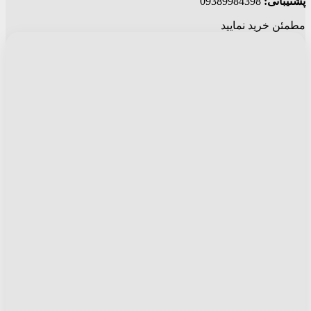
پشتیبانی:
09389984398
مطمئن خرید نمایید