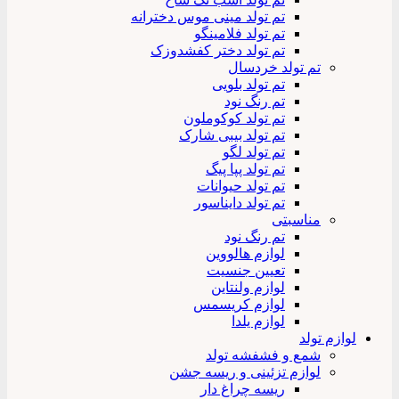
تم تولد مینی موس دخترانه
تم تولد فلامینگو
تم تولد دختر کفشدوزک
تم تولد خردسال
تم تولد بلویی
تم رنگ نود
تم تولد کوکوملون
تم تولد بیبی شارک
تم تولد لگو
تم تولد پپا پیگ
تم تولد حیوانات
تم تولد دایناسور
مناسبتی
تم رنگ نود
لوازم هالووین
تعیین جنسیت
لوازم ولنتاین
لوازم کریسمس
لوازم یلدا
لوازم تولد
شمع و فشفشه تولد
لوازم تزئینی و ریسه جشن
ریسه چراغ دار