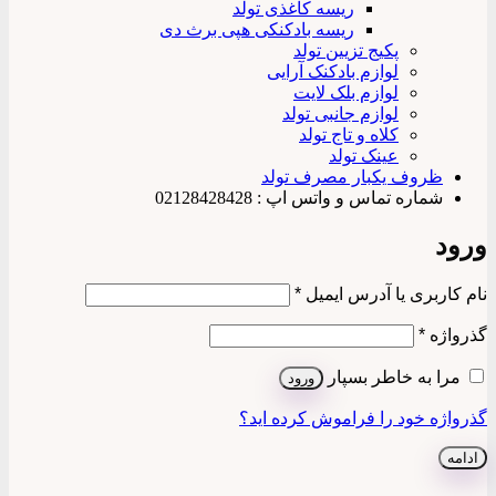
ریسه کاغذی تولد
ریسه بادکنکی هپی برث دی
پکیج تزیین تولد
لوازم بادکنک آرایی
لوازم بلک لایت
لوازم جانبی تولد
کلاه و تاج تولد
عینک تولد
ظروف یکبار مصرف تولد
شماره تماس و واتس اپ : 02128428428
ورود
الزامی
نام کاربری یا آدرس ایمیل
*
الزامی
گذرواژه
*
مرا به خاطر بسپار
ورود
گذرواژه خود را فراموش کرده اید؟
ادامه