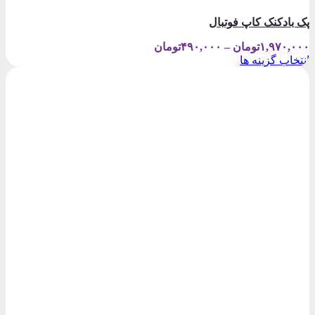
پک بادکنک کاپ فوتبال
Price
۱,۹۷۰,۰۰۰
تومان
–
۴۹۰,۰۰۰
تومان
range:
انتخاب گزینه ها
۴۹۰,۰۰۰تومان
این
through
محصول
۱,۹۷۰,۰۰۰تومان
دارای
انواع
مختلفی
می
باشد.
گزینه
ها
ممکن
است
در
صفحه
محصول
انتخاب
شوند