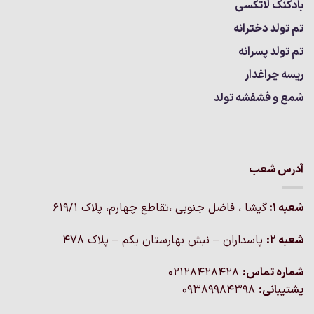
بادکنک لاتکسی
تم تولد دخترانه
تم تولد پسرانه
ریسه چراغدار
شمع و فشفشه تولد
آدرس شعب
شعبه 1:
گيشا ، فاضل جنوبی ،تقاطع چهارم، پلاک 619/1
شعبه 2:
پاسداران – نبش بهارستان یکم – پلاک ۴۷۸
شماره تماس:
02128428428
پشتیبانی:
09389984398