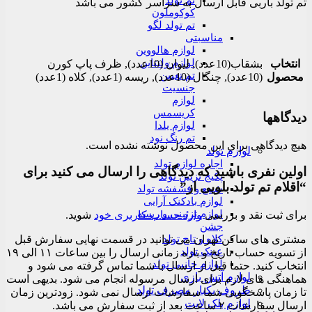
تم تولد
تم تولد باربی قابل ارسال به سراسر کشور می باشد
کوکوملون
تم تولد لگو
مناسبتی
لوازم هالووین
لوازم ولنتاین
انتخاب
بشقاب(10عدد), لیوان (10عدد), ظرف پاپ کورن
تم تعیین
محصول
(10عدد), چنگال (10عدد), ریسه (1عدد), کلاه (1عدد)
جنسیت
لوازم
کریسمس
دیدگاهها
لوازم یلدا
تم رنگ نود
هیچ دیدگاهی برای این محصول نوشته نشده است.
لوازم تولد
اجاره لوازم تولد
اولین نفری باشید که دیدگاهی را ارسال می کنید برای
پکیج تزیین تولد
“اقلام تم تولد بلویی از”
شمع و فشفشه تولد
لوازم بادکنک آرایی
لوازم تزئینی و ریسه
برای ثبت نقد و بررسی
وارد حساب کاربری خود
شوید.
جشن
کلاه و تاج تولد
مشتری های ساکن تهران می توانید در قسمت نهایی سفارش قبل
عینک تولد
از تسویه حساب تاریخ و بازه زمانی ارسال را بین ساعات ۱۱ الی ۱۹
لوازم جانبی تولد
انتخاب کنید. حتما قبل از ارسال با شما تماس گرفته می شود و
لوازم آتش بازی
هماهنگی های لازم برای ارسال مرسوله انجام می شود. بدیهی است
ظروف یکبار مصرف تولد
تا زمان پاسخگویی شما سفارشات ارسال نمی شود. زودترین زمان
لوازم بلک لایت
ارسال سفارشات ۲ ساعت بعد از ثبت سفارش می باشد.