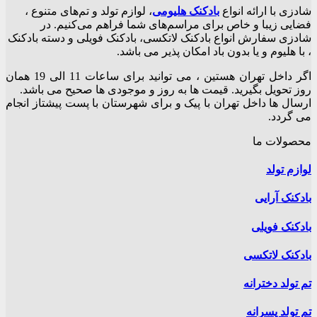
۶۰,۰۰۰تومان
شادزی با ارائه انواع
بادکنک‌ هلیومی
، لوازم تولد و تم‌های متنوع ،
دارای
فضایی زیبا و خاص برای مراسم‌های شما فراهم می‌کنیم. در
انواع
شادزی سفارش انواع بادکنک لاتکسی، بادکنک فویلی و دسته بادکنک
مختلفی
، با هلیوم و یا بدون باد امکان پذیر می باشد.
می
باشد.
اگر داخل تهران هستین ، می توانید برای ساعات 11 الی 19 همان
گزینه
روز تحویل بگیرید. قیمت ها به روز و موجودی ها صحیح می باشد.
ها
ارسال ها داخل تهران با پیک و برای شهرستان با پست پیشتاز انجام
ممکن
می گردد.
است
در
محصولات ما
صفحه
محصول
لوازم تولد
انتخاب
شوند
بادکنک آرایی
بادکنک فویلی
بادکنک لاتکسی
تم تولد دخترانه
تم تولد پسرانه