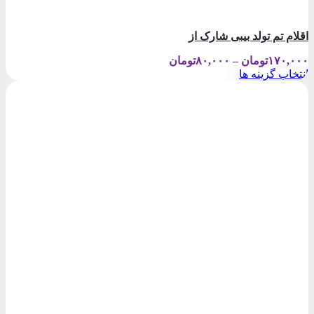
اقلام تم تولد بیبی شارک از
Price
۱۷۰,۰۰۰
تومان
–
۸۰,۰۰۰
تومان
range:
انتخاب گزینه ها
۸۰,۰۰۰تومان
این
through
محصول
۱۷۰,۰۰۰تومان
دارای
انواع
مختلفی
می
باشد.
گزینه
ها
ممکن
است
در
صفحه
محصول
انتخاب
شوند