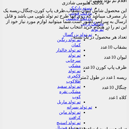
اقلام تم تولد بلویی از
۸۰,۰۰۰تومان
بادکنک هلیومی شادزی
through
دسته بادکنک
این محصول شامل لیوان،بشقاب،ظرف پاپ کورن،چنگال،ریسه یک
۱۷۰,۰۰۰تومان
بادکنک فویلی
بار مصرف میباشد که روی آنها طرح تم تولد بلویی می باشد و قابل
بادکنک لاتکسی
ارسال به سراسر کشور است.شما میتوانید لوازم مورد نیاز خود از
بادکنک آرایی
این تم را در هنگام خرید انتخاب نمایید
تم تولد
تم تولد بزرگسال
تعداد هر محصول در یک بسته:
تم تولد رنگین
کمان
بشقاب 10عدد
تم تولد خالدار
تم تولد
لیوان 10عدد
سرخابی
مشکی
ظرف پاپ کورن 10عدد
تم تولد
لاکچری
ریسه 1عدد در طول 2متر
طلاکوب
تم تولد سفید
چنگال 10عدد
مشکی نقره
کوب
کلاه 1عدد
تم تولد ماربل
تم تولد پسرانه
تم تولد ماین
کرافت
تم تولد استیچ
تم تولد فوتبال
تهران همین امروز از ساعت ۱۱-۱۹ با اسنپ