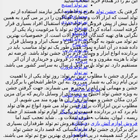
این تم را در هنگام خرید انتخاب نمایید
تم تولد استیچ
تم تولد مینی
گرفتن یک
جشن تولد
مفرح و خاطره انگیز نیازمند استفاده از تم
موس دخترانه
تولد است که ابزار آلات و وسایل گوناگون را در بر می گیرد به همین
تم تولد ونزدی
دلیل بیش از پیش فروش تم تولد مورد استقبال افراد بسیاری قرار
تم تولد
گرفته است. آماده کردن بهترین تم تولد با مرغوبیت زیاد یکی از
فلامینگو
نگرانی های تهیه کنندگان این ابزارآلات است. از خصوصیات بهترین
تم تولد اسب
تم تولد می شود به گوناگونی در طرح و سبک ابزار و وسایل قرار
تک شاخ
داده شده در آن اشاره نمود. همین طور یک تم تولد مناسب باید در
تم تولد باربی
بردارنده انواع ابزار و وسایل لازم برای جشن تولد باشد. عرضه تم
تم تولد پری
تولد با هزینه مقرون و به صرفه در فروش و خریداری از آن اثر
دریایی
مستقیم دارد. تم تولد باربی قابل ارسال به سراسر کشور می باشد.
تم تولد فروزن
تم تولد
برگزاری جشن با مطلوب ترین تم تولد: روز تولد یکی از با اهمیت
پرنسس های
ترین ایام زندگی به شمار می رود .به این خاطر اشخاص با برگزاری
دیزنی
جشن و مهمانی این ایام را محترم می شمارند. جهت گرفتن جشن
تم تولد خردسال
به ویژه جشن تولد احتیاج به دسته ای از وسایل داریم که برای مزین
تم تولد بلویی
کردن مکان جشن و مهمانداری از آن ها بهره مند می شویم. از
تم تولد بیبی
مطلوب ترین ابزارآلات برای جشن تولد می شود انواع تم های تولد
شارک
نام برد که در بردارنده قسمت بزرگی از لوازم تولد هستند از جمله
تم تولد پپا پیگ
ریسه ، لیوان، بشقاب ، ظرف تنقلات و.. . شاید تعجب کنید اما
تم تولد
حیوانات
فروش لوازم آتش بازی
در کنار فروش تم تولد طرفداران بسیاری
تم تولد
برای برگزاری جشن تولد دارد. کسانی که قصد دارند جشن تولد
دایناسور
برگزار کنند همیشه در پی فراهم آوری بهترین نوع تم تولد می باشند.