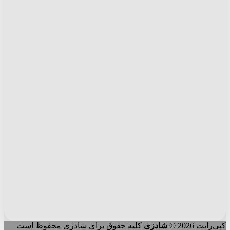
کپی‌رایت 2026 ©
شادزی
کلیه حقوق برای شادزی محفوظ است