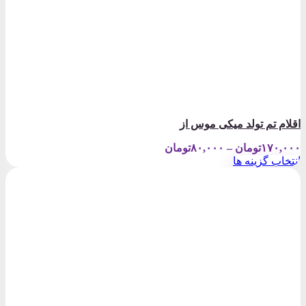
اقلام تم تولد میکی موس از
Price
۱۷۰,۰۰۰
تومان
–
۸۰,۰۰۰
تومان
range:
انتخاب گزینه ها
۸۰,۰۰۰تومان
این
through
محصول
۱۷۰,۰۰۰تومان
دارای
انواع
مختلفی
می
باشد.
گزینه
ها
ممکن
است