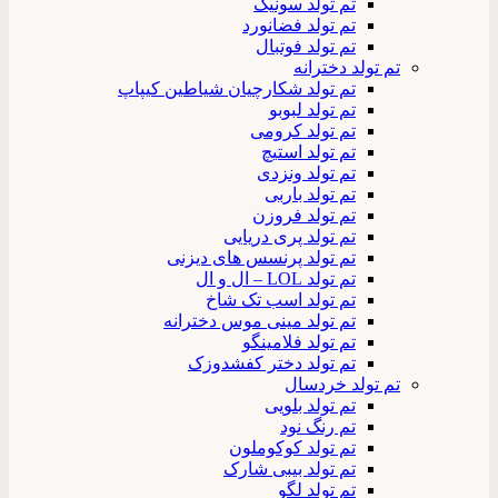
تم تولد سونیک
تم تولد فضانورد
تم تولد فوتبال
تم تولد دخترانه
تم تولد شکارچیان شیاطین کیپاپ
تم تولد لبوبو
تم تولد کرومی
تم تولد استیچ
تم تولد ونزدی
تم تولد باربی
تم تولد فروزن
تم تولد پری دریایی
تم تولد پرنسس های دیزنی
تم تولد LOL – ال و ال
تم تولد اسب تک شاخ
تم تولد مینی موس دخترانه
تم تولد فلامینگو
تم تولد دختر کفشدوزک
تم تولد خردسال
تم تولد بلویی
تم رنگ نود
تم تولد کوکوملون
تم تولد بیبی شارک
تم تولد لگو