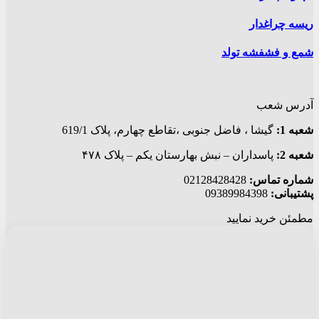
ریسه چراغدار
شمع و فشفشه تولد
آدرس شعب
شعبه 1:
گيشا ، فاضل جنوبی ،تقاطع چهارم، پلاک 619/1
شعبه 2:
پاسداران – نبش بهارستان یکم – پلاک ۴۷۸
شماره تماس:
02128428428
پشتیبانی:
09389984398
مطمئن خرید نمایید