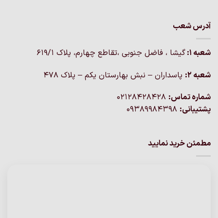
آدرس شعب
شعبه 1:
گيشا ، فاضل جنوبی ،تقاطع چهارم، پلاک 619/1
شعبه 2:
پاسداران – نبش بهارستان یکم – پلاک ۴۷۸
شماره تماس:
02128428428
پشتیبانی:
09389984398
مطمئن خرید نمایید