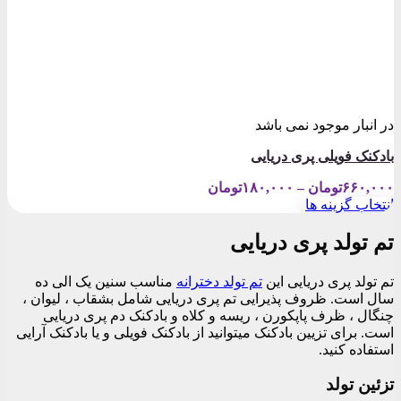
در انبار موجود نمی باشد
بادکنک فویلی پری دریایی
Price
۶۶۰,۰۰۰
تومان
–
۱۸۰,۰۰۰
تومان
range:
انتخاب گزینه ها
۱۸۰,۰۰۰تومان
این
through
محصول
تم تولد پری دریایی
۶۶۰,۰۰۰تومان
دارای
انواع
تم تولد پری دریایی این
تم تولد دخترانه
مناسب سنین یک الی ده
مختلفی
سال است. ظروف پذیرایی تم پری دریایی شامل بشقاب ، لیوان ،
می
چنگال ، ظرف پاپکورن ، ریسه و کلاه و بادکنک دم پری دریایی
باشد.
است. برای تزیین بادکنک میتوانید از بادکنک فویلی و یا بادکنک آرایی
گزینه
استفاده کنید.
ها
ممکن
تزئین تولد
است