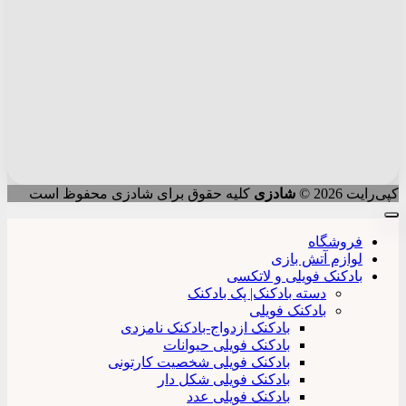
کپی‌رایت 2026 ©
شادزی
کلیه حقوق برای شادزی محفوظ است
فروشگاه
لوازم آتش بازی
بادکنک فویلی و لاتکسی
دسته بادکنک| پک بادکنک
بادکنک فویلی
بادکنک ازدواج-بادکنک نامزدی
بادکنک فویلی حیوانات
بادکنک فویلی شخصیت کارتونی
بادکنک فویلی شکل دار
بادکنک فویلی عدد