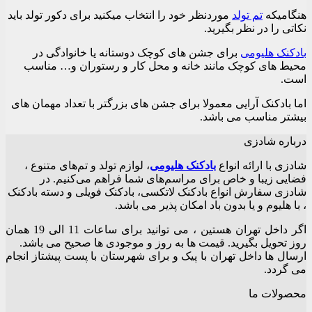
در
هنگامیکه
تم تولد
موردنظر خود را انتخاب میکنید برای دکور تولد باید
صفحه
نکاتی را در نظر بگیرید.
محصول
انتخاب
بادکنک هلیومی
برای جشن های کوچک دوستانه یا خانوادگی در
شوند
محیط های کوچک مانند خانه و محل کار و رستوران و… مناسب
است.
اما بادکنک آرایی معمولا برای جشن های بزرگتر با تعداد مهمان های
بیشتر مناسب می باشد.
درباره شادزی
شادزی با ارائه انواع
بادکنک‌ هلیومی
، لوازم تولد و تم‌های متنوع ،
فضایی زیبا و خاص برای مراسم‌های شما فراهم می‌کنیم. در
شادزی سفارش انواع بادکنک لاتکسی، بادکنک فویلی و دسته بادکنک
، با هلیوم و یا بدون باد امکان پذیر می باشد.
اگر داخل تهران هستین ، می توانید برای ساعات 11 الی 19 همان
روز تحویل بگیرید. قیمت ها به روز و موجودی ها صحیح می باشد.
ارسال ها داخل تهران با پیک و برای شهرستان با پست پیشتاز انجام
می گردد.
محصولات ما