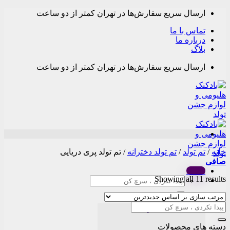
Skip
ارسال سریع سفارش‌ها در تهران کمتر از دو ساعت
to
content
تماس با ما
درباره ما
بلاگ
ارسال سریع سفارش‌ها در تهران کمتر از دو ساعت
خانه
/
تم تولد
/
تم تولد دخترانه
/
تم تولد پری دریایی
صافی
Menu
Sorted
Showing all 11 results
جستجو
by
برای:
latest
دسته بندی محصولات
دسته های محصولات