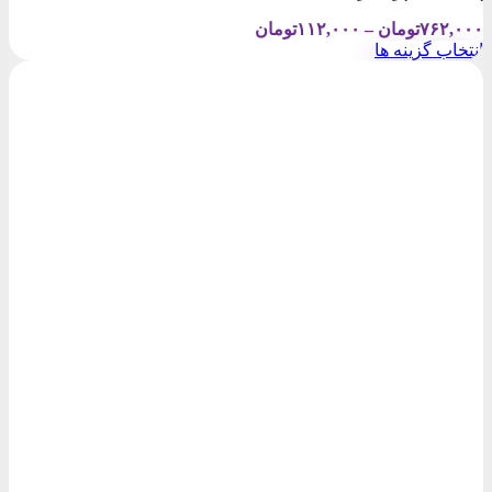
Price
۷۶۲,۰۰۰
تومان
–
۱۱۲,۰۰۰
تومان
range:
انتخاب گزینه ها
۱۱۲,۰۰۰تومان
این
through
محصول
۷۶۲,۰۰۰تومان
دارای
انواع
مختلفی
می
باشد.
گزینه
ها
ممکن
است
در
صفحه
محصول
انتخاب
شوند