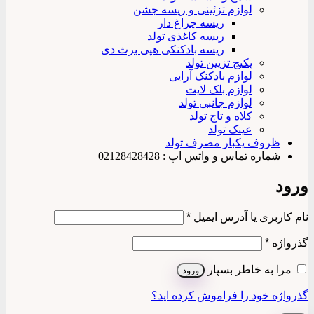
لوازم تزئینی و ریسه جشن
ریسه چراغ دار
ریسه کاغذی تولد
ریسه بادکنکی هپی برث دی
پکیج تزیین تولد
لوازم بادکنک آرایی
لوازم بلک لایت
لوازم جانبی تولد
کلاه و تاج تولد
عینک تولد
ظروف یکبار مصرف تولد
شماره تماس و واتس اپ : 02128428428
ورود
الزامی
نام کاربری یا آدرس ایمیل
*
الزامی
گذرواژه
*
مرا به خاطر بسپار
ورود
گذرواژه خود را فراموش کرده اید؟