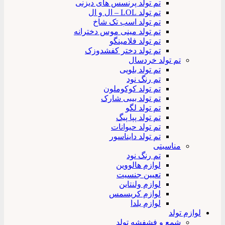
تم تولد پرنسس های دیزنی
تم تولد LOL – ال و ال
تم تولد اسب تک شاخ
تم تولد مینی موس دخترانه
تم تولد فلامینگو
تم تولد دختر کفشدوزک
تم تولد خردسال
تم تولد بلویی
تم رنگ نود
تم تولد کوکوملون
تم تولد بیبی شارک
تم تولد لگو
تم تولد پپا پیگ
تم تولد حیوانات
تم تولد دایناسور
مناسبتی
تم رنگ نود
لوازم هالووین
تعیین جنسیت
لوازم ولنتاین
لوازم کریسمس
لوازم یلدا
لوازم تولد
شمع و فشفشه تولد