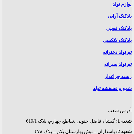
لوازم تولد
بادکنک آرایی
بادکنک فویلی
بادکنک لاتکسی
تم تولد دخترانه
تم تولد پسرانه
ریسه چراغدار
شمع و فشفشه تولد
آدرس شعب
شعبه 1:
گيشا ، فاضل جنوبی ،تقاطع چهارم، پلاک 619/1
شعبه 2:
پاسداران – نبش بهارستان یکم – پلاک ۴۷۸