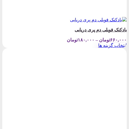
بادکنک فویلی دم پری دریایی
Price
۶۶۰,۰۰۰
تومان
–
۱۸۰,۰۰۰
تومان
range:
انتخاب گزینه ها
۱۸۰,۰۰۰تومان
این
through
محصول
۶۶۰,۰۰۰تومان
دارای
انواع
مختلفی
می
باشد.
گزینه
ها
ممکن
است
در
صفحه
محصول
انتخاب