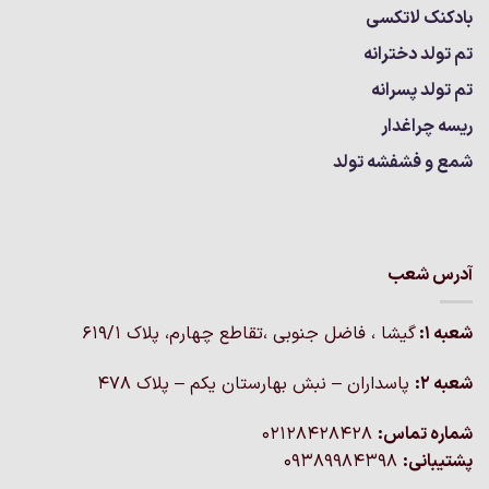
بادکنک لاتکسی
تم تولد دخترانه
تم تولد پسرانه
ریسه چراغدار
شمع و فشفشه تولد
آدرس شعب
شعبه 1:
گيشا ، فاضل جنوبی ،تقاطع چهارم، پلاک 619/1
شعبه 2:
پاسداران – نبش بهارستان یکم – پلاک ۴۷۸
شماره تماس:
02128428428
پشتیبانی:
09389984398