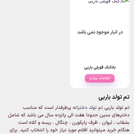
دارای
انواع
مختلفی
می
باشد.
در انبار موجود نمی باشد
گزینه
ها
ممکن
است
در
صفحه
بادکنک فویلی باربی
محصول
انتخاب
اطلاعات بیشتر
شوند
تم تولد باربی
تم تولد باربی
تم تولد دخترانه
پرطرفدار است که مناسب
دخترهای سنین حدودا هفت الی پانزده سال می باشد که شامل
بشقاب ، لیوان ، ظرف پاپکورن ، چنگال ، ریسه و کلاه است
هنگام خرید میتوانید اقلام مورد نیاز خود را انتخاب کنید. برای