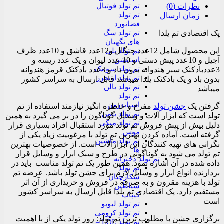
تم تولد فوتبال
نظرات (0)
تم تولد
زمان ارسال
فضانورد
تم تولد سگ
پک اقتصادی تم یلدا
های نگهبان
این محصول شامل 12عدد چنگال و12عدد قاشق و 10عدد ظرف
تم تولد پلی
استیشن
آجیل و 10عدد پیش دستی و 10 عدد لیوان و یک عدد ریسه و
تم تولد سونیک
3عددبادکنک سبز هندوانه بدون باد و 3عدد بادکنک قرمز هندوانه
تم تولد اونجرز
بدون باد و یک بادکنک یلدا میباشد قابل ارسال به سراسر کشور
تم تولد بالن
میباشد
تم تولد
اسپایدرمن
گرفتن یک
جشن تولد
مفرح و خاطره انگیز نیازمند استفاده از تم
تم تولد بتمن
تولد است که ابزار آلات و وسایل گوناگون را در بر می گیرد به همین
تم تولد میکی
دلیل بیش از پیش فروش تم تولد مورد استقبال افراد بسیاری قرار
موس
گرفته است. آماده کردن بهترین تم تولد با مرغوبیت زیاد یکی از
تم تولد ماشین
نگرانی های تهیه کنندگان این ابزارآلات است. از خصوصیات بهترین
ها
تم تولد می شود به گوناگونی در طرح و سبک ابزار و وسایل قرار
تم تولد دخترانه
داده شده در آن اشاره نمود. همین طور یک تم تولد مناسب باید در
تم تولد
بردارنده انواع ابزار و وسایل لازم برای جشن تولد باشد. عرضه تم
شکارچیان
تولد با هزینه مقرون و به صرفه در فروش و خریداری از آن اثر
شیاطین
مستقیم دارد. پک اقتصادی تم یلدا قابل ارسال به سراسر کشور
کیپاپ
است
تم تولد لبوبو
تم تولد کرومی
برگزاری جشن با مطلوب ترین تم تولد: روز تولد یکی از با اهمیت
تم تولد LOL –