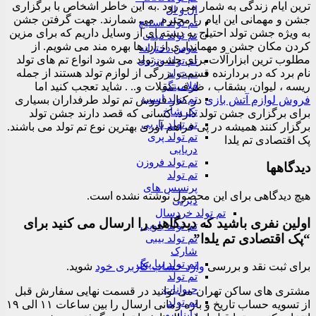
ترین ایام زندگی به شمار می رود .به این خاطر اشخاص با برگزاری
ال و ال
جشن و مهمانی این ایام را محترم می شمارند. جهت گرفتن جشن
تم تولد استیچ
به ویژه جشن تولد احتیاج به دسته ای از وسایل داریم که برای مزین
تم تولد مینی
کردن مکان جشن و مهمانداری از آن ها بهره مند می شویم. از
موس دخترانه
مطلوب ترین ابزارآلات برای جشن تولد می شود انواع تم های تولد
تم تولد ونزدی
نام برد که در بردارنده قسمت بزرگی از لوازم تولد هستند از جمله
تم تولد
فلامینگو
ریسه ، لیوان، بشقاب ، ظرف تنقلات و.. . شاید تعجب کنید اما
تم تولد اسب
فروش لوازم آتش بازی
در کنار فروش تم تولد طرفداران بسیاری
تک شاخ
برای برگزاری جشن تولد دارد. کسانی که قصد دارند جشن تولد
تم تولد باربی
برگزار کنند همیشه در پی فراهم آوری بهترین نوع تم تولد می باشند.
تم تولد پری
پک اقتصادی تم یلدا
دریایی
تم تولد فروزن
دیدگاهها
تم تولد
پرنسس های
هیچ دیدگاهی برای این محصول نوشته نشده است.
دیزنی
تم تولد خردسال
اولین نفری باشید که دیدگاهی را ارسال می کنید برای
تم تولد بلویی
“پک اقتصادی تم یلدا”
تم تولد بیبی
شارک
تم تولد پپا پیگ
برای ثبت نقد و بررسی
وارد حساب کاربری خود
شوید.
تم تولد
حیوانات
مشتری های ساکن تهران می توانید در قسمت نهایی سفارش قبل
تم تولد
از تسویه حساب تاریخ و بازه زمانی ارسال را بین ساعات ۱۱ الی ۱۹
دایناسور