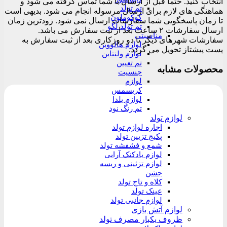
انتخاب کنید. حتما قبل از ارسال با شما تماس گرفته می شود و
تم تولد
هماهنگی های لازم برای ارسال مرسوله انجام می شود. بدیهی است
کوکوملون
تا زمان پاسخگویی شما سفارشات ارسال نمی شود. زودترین زمان
تم تولد لگو
ارسال سفارشات ۲ ساعت بعد از ثبت سفارش می باشد.
مناسبتی
سفارشات شهرهای دیگر تا دو روزکاری بعد از ثبت سفارش به
لوازم هالووین
پست پیشتاز تحویل می گردد.
لوازم ولنتاین
تم تعیین
محصولات مشابه
جنسیت
لوازم
کریسمس
لوازم یلدا
تم رنگ نود
لوازم تولد
اجاره لوازم تولد
پکیج تزیین تولد
شمع و فشفشه تولد
لوازم بادکنک آرایی
لوازم تزئینی و ریسه
جشن
کلاه و تاج تولد
عینک تولد
لوازم جانبی تولد
لوازم آتش بازی
ظروف یکبار مصرف تولد