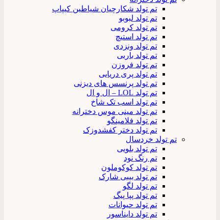
تم تولد شکارچیان شیاطین کیپاپ
تم تولد لبوبو
تم تولد کرومی
تم تولد استیچ
تم تولد ونزدی
تم تولد باربی
تم تولد فروزن
تم تولد پری دریایی
تم تولد پرنسس های دیزنی
تم تولد LOL – ال و ال
تم تولد اسب تک شاخ
تم تولد مینی موس دخترانه
تم تولد فلامینگو
تم تولد دختر کفشدوزک
تم تولد خردسال
تم تولد بلویی
تم رنگ نود
تم تولد کوکوملون
تم تولد بیبی شارک
تم تولد لگو
تم تولد پپا پیگ
تم تولد حیوانات
تم تولد دایناسور