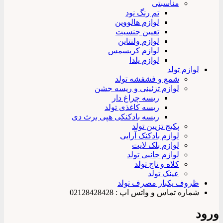
مناسبتی
تم رنگ نود
لوازم هالووین
تعیین جنسیت
لوازم ولنتاین
لوازم کریسمس
لوازم یلدا
لوازم تولد
شمع و فشفشه تولد
لوازم تزئینی و ریسه جشن
ریسه چراغ دار
ریسه کاغذی تولد
ریسه بادکنکی هپی برث دی
پکیج تزیین تولد
لوازم بادکنک آرایی
لوازم بلک لایت
لوازم جانبی تولد
کلاه و تاج تولد
عینک تولد
ظروف یکبار مصرف تولد
شماره تماس و واتس اپ : 02128428428
ورود