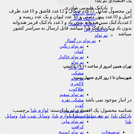
پک اقتصادی تم یلدا
بادکنک هلیومی شادزی
این محصول شامل 12عدد چنگال و 12عدد قاشق و 10عدد ظرف
دسته بادکنک
آجیل و 10عدد پیش دستی و 10 عدد لیوان و یک عدد ریسه و
بادکنک فویلی
3عددبادکنک سبز هندوانه بدون باد و 3عدد بادکنک قرمز هندوانه
بادکنک لاتکسی
بدون باد و یک بادکنک یلدا میباشد قابل ارسال به سراسر کشور
بادکنک آرایی
میباشد
تم تولد
تم تولد بزرگسال
تم تولد رنگین
کمان
تم تولد خالدار
تم تولد
تهران همین امروز از ساعت ۱۱-۱۹ با اسنپ
سرخابی
مشکی
شهرستان تا 2 روز کاری تحویل پست
تم تولد
لاکچری
طلاکوب
تم تولد سفید
در انبار موجود نمی باشد
مشکی نقره
کوب
شناسه محصول:
پک اقتصادی تم یلدا
دسته:
لوازم یلدا
برچسب:
تم تولد ماربل
بادکنک یلدا
,
تم شب یلدا
,
تم یلدا
,
لوازم یلدا
,
وسایل شب یلدا
,
وسایل
تم تولد پسرانه
تم تولد ماین
یلدا
کرافت
توضیحات
تم تولد استیچ