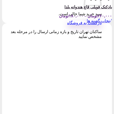
بادکنک فویلی قاچ هندوانه یلدا
سبد خرید شما خالی است.
Price
۶۶۰,۰۰۰
تومان
–
۱۸۰,۰۰۰
تومان
range:
انتخاب گزینه ها
بازگشت به فروشگاه
۱۸۰,۰۰۰تومان
این
through
محصول
ساکنان تهران تاریخ و بازه زمانی ارسال را در مرحله بعد
۶۶۰,۰۰۰تومان
دارای
مشخص نمایید
انواع
مختلفی
می
باشد.
گزینه
ها
ممکن
است
در
صفحه
محصول
انتخاب
شوند