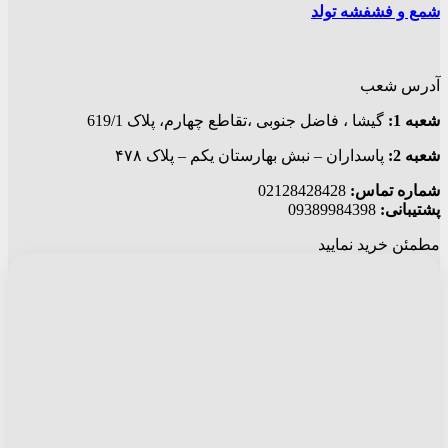
شمع و فشفشه تولد
آدرس شعب
شعبه 1:
گيشا ، فاضل جنوبی ،تقاطع چهارم، پلاک 619/1
شعبه 2:
پاسداران – نبش بهارستان یکم – پلاک ۴۷۸
شماره تماس:
02128428428
پشتیبانی:
09389984398
مطمئن خرید نمایید