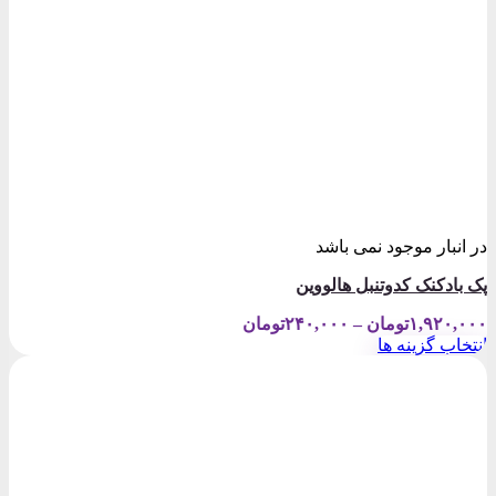
در انبار موجود نمی باشد
پک بادکنک کدوتنبل هالووین
Price
۱,۹۲۰,۰۰۰
تومان
–
۲۴۰,۰۰۰
تومان
range:
انتخاب گزینه ها
۲۴۰,۰۰۰تومان
این
through
محصول
۱,۹۲۰,۰۰۰تومان
دارای
انواع
مختلفی
می
باشد.