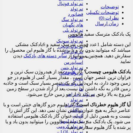
تم تولد فوتبال
توضیحات
تم تولد
توضیحات تکمیلی
فضانورد
نظرات (0)
تم تولد سگ
زمان ارسال
های نگهبان
تم تولد پلی
پک بادکنک مترسک سفید هالووین
استیشن
تم تولد سونیک
این دسته شامل 1عدد فویلی مترسک سفید و 6بادکنک مشکی
تم تولد اونجرز
میباشد که میتوانید بدون باد و یا پر شده با گاز هلیوم این محصول را
تم تولد بالن
سفارش دهید. همچنین میتوانید از
سایر دسته های بادکنک
دیدن
تم تولد
نمایید
اسپایدرمن
تم تولد بتمن
بادکنک هلیومی چیست ؟
گاز
هلیوم
بعد از هیدروژن سبک‌ ترین و
تم تولد میکی
فراوان‌ ترین عنصر جهان است . مقدار بسیار کمی از هلیوم در جو
موس
زمین وجود دارد، به این دلیل که یک عنصر بسیار سبک است و جاذبه
تم تولد ماشین
زمین قادر به نگه داشتن آن نیست.بعد از آزاد شدن در سطح زمین
ها
شروع به بالا رفتن می‌کند تا از جو زمین خارج می‌شود.
تم تولد دخترانه
تم تولد
آیا گاز هلیوم خطرناک است؟
گاز هلیوم جزو گازهای خنثی است و با
شکارچیان
عناصر دیگر به هیچ عنوان واکنش نشان نمی دهد. این گاز آتش زا
شیاطین
کیپاپ
نیست و به همین دلیل از آن به عنوان گاز بادکنک هلیومی استفاده
تم تولد لبوبو
می شود. پک بادکنک مترسک سفید هالووین را میتوانید بدون باد و یا
تم تولد کرومی
پر شده با گاز هلیوم سفارش دهید
تم تولد LOL –