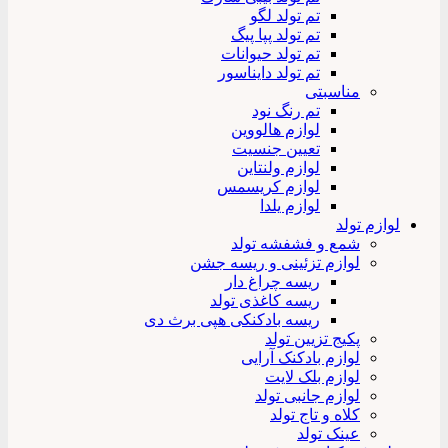
تم تولد لگو
تم تولد پپا پیگ
تم تولد حیوانات
تم تولد دایناسور
مناسبتی
تم رنگ نود
لوازم هالووین
تعیین جنسیت
لوازم ولنتاین
لوازم کریسمس
لوازم یلدا
لوازم تولد
شمع و فشفشه تولد
لوازم تزئینی و ریسه جشن
ریسه چراغ دار
ریسه کاغذی تولد
ریسه بادکنکی هپی برث دی
پکیج تزیین تولد
لوازم بادکنک آرایی
لوازم بلک لایت
لوازم جانبی تولد
کلاه و تاج تولد
عینک تولد