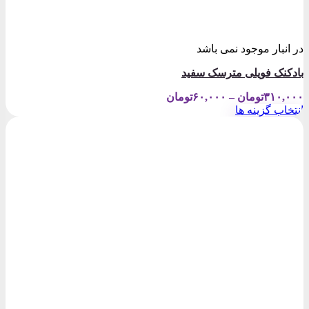
در انبار موجود نمی باشد
بادکنک فویلی مترسک سفید
Price
۳۱۰,۰۰۰
تومان
–
۶۰,۰۰۰
تومان
range:
انتخاب گزینه ها
۶۰,۰۰۰تومان
این
through
محصول
۳۱۰,۰۰۰تومان
دارای
انواع
مختلفی
می
باشد.
گزینه
ها
ممکن
است
در
صفحه
محصول
انتخاب