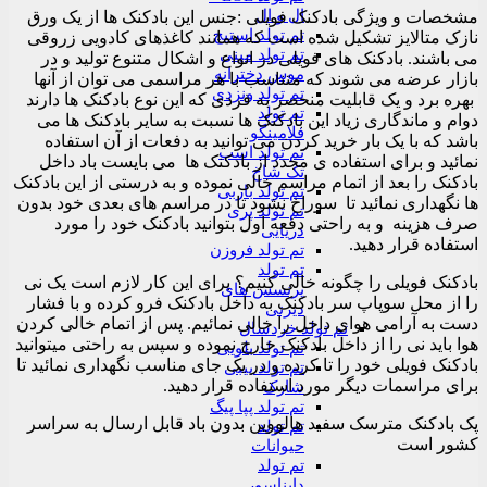
ال و ال
مشخصات و ویژگی بادکنک فویلی :جنس این بادکنک ها از یک ورق
تم تولد استیچ
نازک متالایز تشکیل شده است که همانند کاغذهای کادویی زروقی
تم تولد مینی
می باشند. بادکنک های فویلی در انواع و اشکال متنوع تولید و در
موس دخترانه
بازار عرضه می شوند که متناسب با هر مراسمی می توان از آنها
تم تولد ونزدی
بهره برد و یک قابلیت منحصر به فردی که این نوع بادکنک ها دارند
تم تولد
دوام و ماندگاری زیاد این بادکنک ها نسبت به سایر بادکنک ها می
فلامینگو
باشد که با یک بار خرید کردن می توانید به دفعات از آن استفاده
تم تولد اسب
نمائید و برای استفاده ی مجدد از بادکنک ها می بایست باد داخل
تک شاخ
بادکنک را بعد از اتمام مراسم خالی نموده و به درستی از این بادکنک
تم تولد باربی
ها نگهداری نمائید تا سوراخ نشود تا در مراسم های بعدی خود بدون
تم تولد پری
صرف هزینه و به راحتی دفعه اول بتوانید بادکنک خود را مورد
دریایی
استفاده قرار دهید.
تم تولد فروزن
تم تولد
بادکنک فویلی را چگونه خالی کنیم؟ برای این کار لازم است یک نی
پرنسس های
را از محل سوپاپ سر بادکنک به داخل بادکنک فرو کرده و با فشار
دیزنی
دست به آرامی هوای داخل را خالی نمائیم. پس از اتمام خالی کردن
تم تولد خردسال
هوا باید نی را از داخل بادکنک خارج نموده و سپس به راحتی میتوانید
تم تولد بلویی
بادکنک فویلی خود را تا کرده و در یک جای مناسب نگهداری نمائید تا
تم تولد بیبی
برای مراسمات دیگر مورد استفاده قرار دهید.
شارک
تم تولد پپا پیگ
پک بادکنک مترسک سفید هالووین بدون باد قابل ارسال به سراسر
تم تولد
کشور است
حیوانات
تم تولد
دایناسور