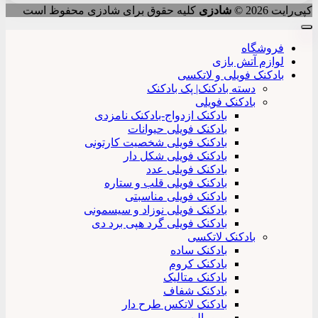
کپی‌رایت 2026 ©
شادزی
کلیه حقوق برای شادزی محفوظ است
فروشگاه
لوازم آتش بازی
بادکنک فویلی و لاتکسی
دسته بادکنک| پک بادکنک
بادکنک فویلی
بادکنک ازدواج-بادکنک نامزدی
بادکنک فویلی حیوانات
بادکنک فویلی شخصیت کارتونی
بادکنک فویلی شکل دار
بادکنک فویلی عدد
بادکنک فویلی قلب و ستاره
بادکنک فویلی مناسبتی
بادکنک فویلی نوزاد و سیسمونی
بادکنک فویلی گرد هپی برد دی
بادکنک لاتکسی
بادکنک ساده
بادکنک کروم
بادکنک متالیک
بادکنک شفاف
بادکنک لاتکس طرح دار
بوبو بالن