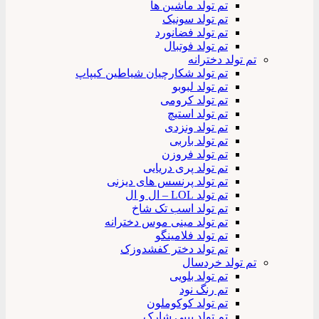
تم تولد ماشین ها
تم تولد سونیک
تم تولد فضانورد
تم تولد فوتبال
تم تولد دخترانه
تم تولد شکارچیان شیاطین کیپاپ
تم تولد لبوبو
تم تولد کرومی
تم تولد استیچ
تم تولد ونزدی
تم تولد باربی
تم تولد فروزن
تم تولد پری دریایی
تم تولد پرنسس های دیزنی
تم تولد LOL – ال و ال
تم تولد اسب تک شاخ
تم تولد مینی موس دخترانه
تم تولد فلامینگو
تم تولد دختر کفشدوزک
تم تولد خردسال
تم تولد بلویی
تم رنگ نود
تم تولد کوکوملون
تم تولد بیبی شارک