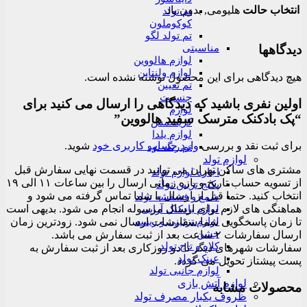
انتخاب حالت
هلیومی, بدون باد
تم تولد
کوکوملون
تم تولد لگو
مناسبتی
دیدگاهها
لوازم هالووین
لوازم ولنتاین
هیچ دیدگاهی برای این محصول نوشته نشده است.
تم تعیین
جنسیت
اولین نفری باشید که دیدگاهی را ارسال می کنید برای
لوازم
“پک بادکنک مترسک سفید هالووین”
کریسمس
لوازم یلدا
برای ثبت نقد و بررسی
وارد حساب کاربری خود
شوید.
تم رنگ نود
لوازم تولد
مشتری های ساکن تهران می توانید در قسمت نهایی سفارش قبل
اجاره لوازم تولد
از تسویه حساب تاریخ و بازه زمانی ارسال را بین ساعات ۱۱ الی ۱۹
پکیج تزیین تولد
انتخاب کنید. حتما قبل از ارسال با شما تماس گرفته می شود و
شمع و فشفشه تولد
هماهنگی های لازم برای ارسال مرسوله انجام می شود. بدیهی است
لوازم بادکنک آرایی
لوازم تزئینی و ریسه
تا زمان پاسخگویی شما سفارشات ارسال نمی شود. زودترین زمان
جشن
ارسال سفارشات ۲ ساعت بعد از ثبت سفارش می باشد.
کلاه و تاج تولد
سفارشات شهرهای دیگر تا دو روزکاری بعد از ثبت سفارش به
عینک تولد
پست پیشتاز تحویل می گردد.
لوازم جانبی تولد
لوازم آتش بازی
محصولات مشابه
ظروف یکبار مصرف تولد