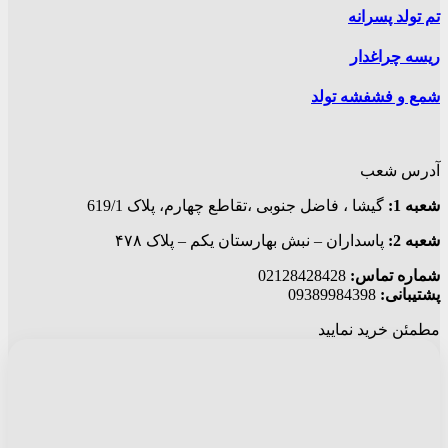
تم تولد پسرانه
ریسه چراغدار
شمع و فشفشه تولد
آدرس شعب
شعبه 1:
گيشا ، فاضل جنوبی ،تقاطع چهارم، پلاک 619/1
شعبه 2:
پاسداران – نبش بهارستان یکم – پلاک ۴۷۸
شماره تماس:
02128428428
پشتیبانی:
09389984398
مطمئن خرید نمایید