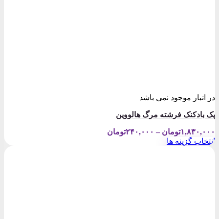
در انبار موجود نمی باشد
پک بادکنک فرشته مرگ هالووین
Price
۱,۸۳۰,۰۰۰
تومان
–
۲۴۰,۰۰۰
تومان
range:
انتخاب گزینه ها
۲۴۰,۰۰۰تومان
این
through
محصول
۱,۸۳۰,۰۰۰تومان
دارای
انواع
مختلفی
می
باشد.
گزینه