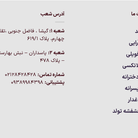
ما
آدرس شعب
د
شعبه 1:
گيشا ، فاضل جنوبی ،تق
چهارم، پلاک 619/1
ایی
شعبه 2:
پاسداران – نبش بهارست
ویلی
– پلاک ۴۷۸
اتکسی
شماره تماس:
02128428428
خترانه
پشتیبانی:
09389984398
سرانه
غدار
شفشه تولد