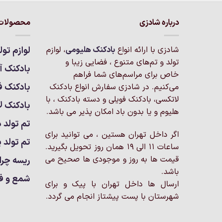
درباره شادزی
محصولات 
شادزی با ارائه انواع
بادکنک‌ هلیومی
، لوازم
لوازم تول
تولد و تم‌های متنوع ، فضایی زیبا و
بادکنک آر
خاص برای مراسم‌های شما فراهم
بادکنک ف
می‌کنیم. در شادزی سفارش انواع بادکنک
لاتکسی، بادکنک فویلی و دسته بادکنک ، با
بادکنک ل
هلیوم و یا بدون باد امکان پذیر می باشد.
تم تولد د
اگر داخل تهران هستین ، می توانید برای
تم تولد پ
ساعات 11 الی 19 همان روز تحویل بگیرید.
قیمت ها به روز و موجودی ها صحیح می
ریسه چرا
باشد.
شمع و ف
ارسال ها داخل تهران با پیک و برای
شهرستان با پست پیشتاز انجام می گردد.