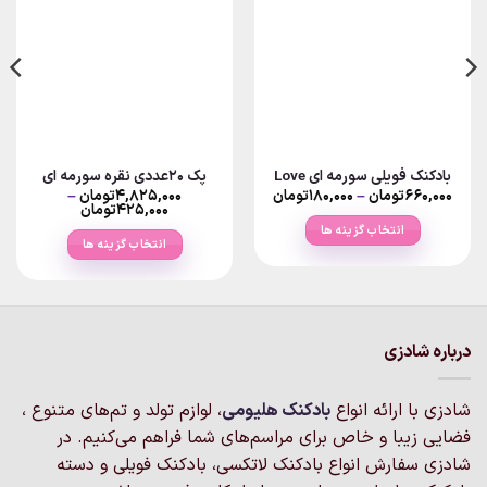
بادکنک فویلی سورمه ای Love
پک 20عددی نقره سورمه ای
Price
۶۶۰,۰۰۰
تومان
–
۱۸۰,۰۰۰
تومان
۴,۸۲۵,۰۰۰
تومان
–
Price
range:
۴۲۵,۰۰۰
تومان
۱۸۰,۰۰۰تومان
range:
انتخاب گزینه ها
through
۴۲۵,۰۰۰توم
انتخاب گزینه ها
۶۶۰,۰۰۰تومان
through
این
۴,۸۲۵,۰۰۰تومان
این
محصول
محصول
دارای
دارای
انواع
انواع
مختلفی
درباره شادزی
مختلفی
می
می
باشد.
باشد.
شادزی با ارائه انواع
بادکنک‌ هلیومی
، لوازم تولد و تم‌های متنوع ،
گزینه
گزینه
فضایی زیبا و خاص برای مراسم‌های شما فراهم می‌کنیم. در
ها
ها
ممکن
شادزی سفارش انواع بادکنک لاتکسی، بادکنک فویلی و دسته
ممکن
است