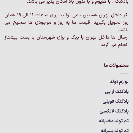
بادکنک ، با هلیوم و یا بدون باد امکان پذیر می باشد.
است
در
در
صفحه
اگر داخل تهران هستین ، می توانید برای ساعات 11 الی 19 همان
صفحه
محصول
محصول
روز تحویل بگیرید. قیمت ها به روز و موجودی ها صحیح می
انتخاب
انتخاب
باشد.
شوند
شوند
ارسال ها داخل تهران با پیک و برای شهرستان با پست پیشتاز
انجام می گردد.
محصولات ما
لوازم تولد
بادکنک آرایی
بادکنک فویلی
بادکنک لاتکسی
تم تولد دخترانه
تم تولد پسرانه