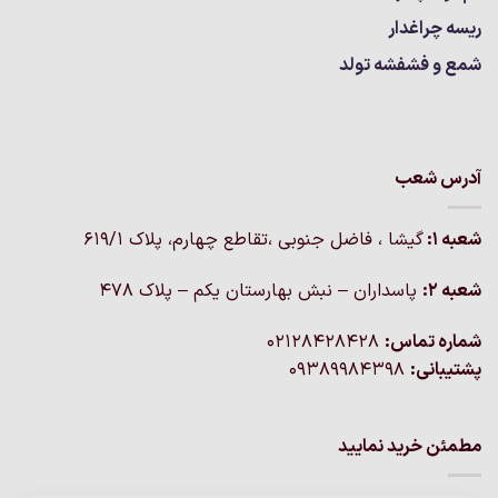
ریسه چراغدار
شمع و فشفشه تولد
آدرس شعب
شعبه 1:
گيشا ، فاضل جنوبی ،تقاطع چهارم، پلاک 619/1
شعبه 2:
پاسداران – نبش بهارستان یکم – پلاک ۴۷۸
شماره تماس:
02128428428
پشتیبانی:
09389984398
مطمئن خرید نمایید