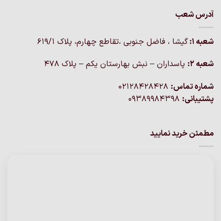
آدرس شعب
شعبه 1:
گيشا ، فاضل جنوبی ،تقاطع چهارم، پلاک 619/1
شعبه 2:
پاسداران – نبش بهارستان یکم – پلاک ۴۷۸
شماره تماس:
02128428428
پشتیبانی:
09389984398
مطمئن خرید نمایید