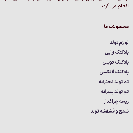
انجام می گردد.
محصولات ما
لوازم تولد
بادکنک آرایی
بادکنک فویلی
بادکنک لاتکسی
تم تولد دخترانه
تم تولد پسرانه
ریسه چراغدار
شمع و فشفشه تولد