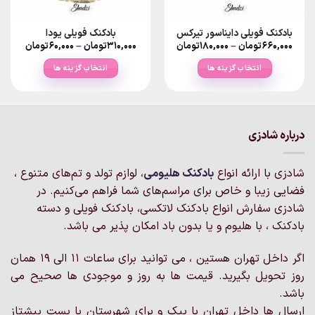
بادکنک فویلی دایناسور تیرکس
بادکنک فویلی یودا
Price
Price
۶۶۰,۰۰۰
تومان
–
۱۸۰,۰۰۰
تومان
۳۱۰,۰۰۰
تومان
–
۶۰,۰۰۰
تومان
range:
range:
۱۸۰,۰۰۰تومان
۰
انتخاب گزینه ها
انتخاب گزینه ها
rough
through
۶۶۰,۰۰۰تومان
۳۱۰,۰۰۰توما
این
این
محصول
محصول
دارای
دارای
انواع
انواع
درباره شادزی
مختلفی
مختلفی
می
می
شادزی با ارائه انواع
بادکنک‌ هلیومی
، لوازم تولد و تم‌های متنوع ،
باشد.
باشد.
گزینه
گزینه
فضایی زیبا و خاص برای مراسم‌های شما فراهم می‌کنیم. در
ها
ها
شادزی سفارش انواع بادکنک لاتکسی، بادکنک فویلی و دسته
ممکن
ممکن
بادکنک ، با هلیوم و یا بدون باد امکان پذیر می باشد.
است
است
در
در
اگر داخل تهران هستین ، می توانید برای ساعات 11 الی 19 همان
صفحه
صفحه
روز تحویل بگیرید. قیمت ها به روز و موجودی ها صحیح می
محصول
محصول
انتخاب
انتخاب
باشد.
شوند
شوند
ارسال ها داخل تهران با پیک و برای شهرستان با پست پیشتاز