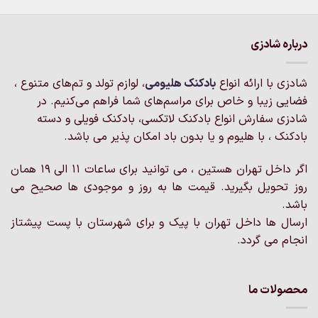
دارای
دارای
انواع
انواع
مختلفی
مختلفی
درباره شادزی
می
می
باشد.
باشد.
گزینه
گزینه
شادزی با ارائه انواع
بادکنک‌ هلیومی
، لوازم تولد و تم‌های متنوع ،
ها
ها
فضایی زیبا و خاص برای مراسم‌های شما فراهم می‌کنیم. در
ممکن
ممکن
شادزی سفارش انواع بادکنک لاتکسی، بادکنک فویلی و دسته
است
است
بادکنک ، با هلیوم و یا بدون باد امکان پذیر می باشد.
در
در
صفحه
صفحه
محصول
محصول
اگر داخل تهران هستین ، می توانید برای ساعات 11 الی 19 همان
انتخاب
انتخاب
روز تحویل بگیرید. قیمت ها به روز و موجودی ها صحیح می
شوند
شوند
باشد.
ارسال ها داخل تهران با پیک و برای شهرستان با پست پیشتاز
انجام می گردد.
محصولات ما