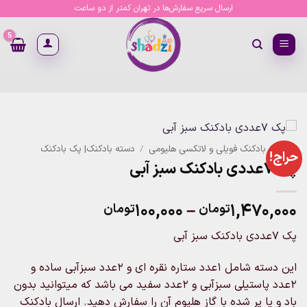
Ski
ارسال سریع سفارش‌ها در تهران کمتر از دو ساعت
t
conten
خانه
/
بادکنک فویلی و لاتکسی هلیومی
/
دسته بادکنک| پک بادکنک
حراج!
پک 7عددی بادکنک سبز آبی
Price
۱۰۰,۰۰۰
–
۱,۴۷۰,۰۰۰
تومان
تومان
range:
پک 7عددی بادکنک سبز آبی
۱۰۰,۰۰۰تومان
through
این دسته شامل 1عدد ستاره نقره ای و 2عدد سبزآبی ساده و
۱,۴۷۰,۰۰۰تومان
2عدد پاستیلی سبزآبی و 2عدد سفید می باشد که میتوانید بدون
باد و یا پر شده با گاز هلیوم آن را سفارش دهید. ارسال بادکنک