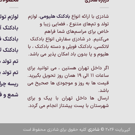
درباره شادزی
محصولات 
شادزی با ارائه انواع
بادکنک‌ هلیومی
، لوازم
لوازم تول
تولد و تم‌های متنوع ، فضایی زیبا و
بادکنک آر
خاص برای مراسم‌های شما فراهم
بادکنک ف
می‌کنیم. در شادزی سفارش انواع بادکنک
لاتکسی، بادکنک فویلی و دسته بادکنک ، با
بادکنک ل
هلیوم و یا بدون باد امکان پذیر می باشد.
تم تولد د
اگر داخل تهران هستین ، می توانید برای
تم تولد پ
ساعات 11 الی 19 همان روز تحویل بگیرید.
قیمت ها به روز و موجودی ها صحیح می
ریسه چرا
باشد.
شمع و ف
ارسال ها داخل تهران با پیک و برای
شهرستان با پست پیشتاز انجام می گردد.
کپی‌رایت 2026 ©
شادزی
کلیه حقوق برای شادزی محفوظ است