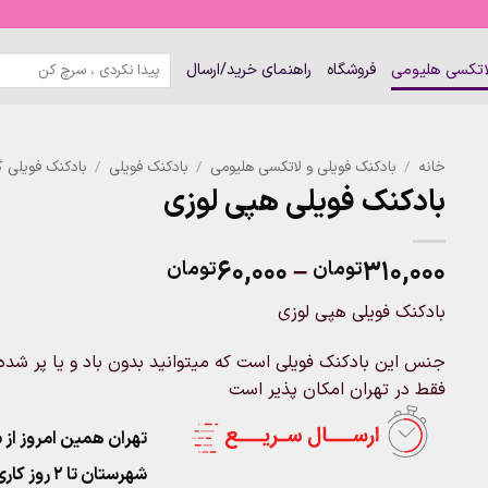
جستجو
لاتکسی هلیومی
فروشگاه
راهنمای خرید/ارسال
برای:
خانه
/
بادکنک فویلی و لاتکسی هلیومی
/
بادکنک فویلی
/
بادکنک فویلی گ
بادکنک فویلی هپی لوزی
Price
۶۰,۰۰۰
–
۳۱۰,۰۰۰
تومان
تومان
range:
بادکنک فویلی هپی لوزی
۶۰,۰۰۰تومان
through
جنس این بادکنک فویلی است که میتوانید بدون باد و یا پر شده 
۳۱۰,۰۰۰تومان
فقط در تهران امکان پذیر است
تهران همین امروز از ساعت ۱۱-۹
شهرستان تا 2 روز کاری تحویل پست