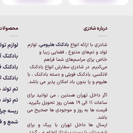
۳۱۰,۰۰۰تومان
۰,۰۰۰
thro
این
این
۳تومان
محصول
محصول
دارای
دارای
انواع
انواع
درباره شادزی
محصولات 
مختلفی
مختلفی
می
می
باشد.
باشد.
شادزی با ارائه انواع
بادکنک‌ هلیومی
، لوازم
لوازم تول
گزینه
گزینه
تولد و تم‌های متنوع ، فضایی زیبا و
بادکنک آر
ها
ها
خاص برای مراسم‌های شما فراهم
ممکن
ممکن
بادکنک ف
می‌کنیم. در شادزی سفارش انواع بادکنک
است
است
لاتکسی، بادکنک فویلی و دسته بادکنک ، با
بادکنک ل
در
در
هلیوم و یا بدون باد امکان پذیر می باشد.
صفحه
صفحه
تم تولد د
محصول
محصول
اگر داخل تهران هستین ، می توانید برای
انتخاب
انتخاب
تم تولد پ
ساعات 11 الی 19 همان روز تحویل بگیرید.
شوند
شوند
قیمت ها به روز و موجودی ها صحیح می
ریسه چرا
باشد.
شمع و ف
ارسال ها داخل تهران با پیک و برای
شهرستان با پست پیشتاز انجام می گردد.