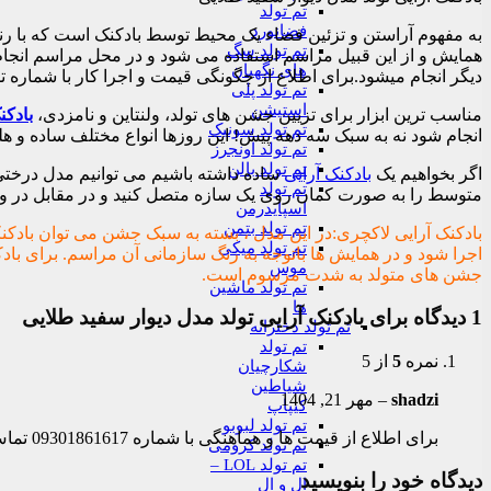
تم تولد
فضانورد
به مفهوم آراستن و تزئین فضاء یک محیط توسط بادکنک است که با رنگ
تم تولد سگ
همایش و از این قبیل مراسم استفاده می شود و در محل مراسم انجام
های نگهبان
دیگر انجام میشود.برای اطلاع از چگونگی قیمت و اجرا کار با شماره 
تم تولد پلی
استیشن
مناسب ترین ابزار برای تزیین جشن های تولد، ولنتاین و نامزدی،
بادکن
تم تولد سونیک
انجام شود نه به سبک سه دهه پیش! این روزها انواع مختلف ساده و 
تم تولد اونجرز
تم تولد بالن
اگر بخواهیم یک
بادکنک آرایی
ساده داشته باشیم می توانیم مدل درختی ر
تم تولد
متوسط را به صورت کمان روی یک سازه متصل کنید و در مقابل در وردود
اسپایدرمن
تم تولد بتمن
بادکنک آرایی لاکچری:در این مدل ، بسته به سبک جشن می توان بادکنک
تم تولد میکی
اجرا شود و در همایش ها باتوجه به رنگ سازمانی آن مراسم. برای باد
موس
جشن های متولد به شدت مرسوم است.
تم تولد ماشین
ها
1 دیدگاه برای
بادکنک آرایی تولد مدل دیوار سفید طلایی
تم تولد دخترانه
تم تولد
نمره
5
از 5
شکارچیان
شیاطین
shadzi
–
مهر 21, 1404
کیپاپ
تم تولد لبوبو
برای اطلاع از قیمت ها و هماهنگی با شماره 09301861617 تماس بگیرید .
تم تولد کرومی
تم تولد LOL –
دیدگاه خود را بنویسید
ال و ال