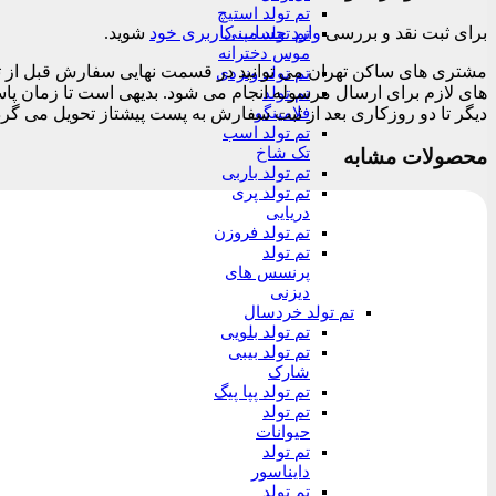
تم تولد استیچ
برای ثبت نقد و بررسی
وارد حساب کاربری خود
شوید.
تم تولد مینی
موس دخترانه
تم تولد ونزدی
تم تولد
فلامینگو
دیگر تا دو روزکاری بعد از ثبت سفارش به پست پیشتاز تحویل می گرد
تم تولد اسب
تک شاخ
محصولات مشابه
تم تولد باربی
تم تولد پری
دریایی
تم تولد فروزن
تم تولد
پرنسس های
دیزنی
تم تولد خردسال
تم تولد بلویی
تم تولد بیبی
شارک
تم تولد پپا پیگ
تم تولد
حیوانات
تم تولد
دایناسور
تم تولد