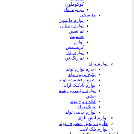
کوکوملون
تم تولد لگو
مناسبتی
لوازم هالووین
لوازم ولنتاین
تم تعیین
جنسیت
لوازم
کریسمس
لوازم یلدا
تم رنگ نود
لوازم تولد
اجاره لوازم تولد
پکیج تزیین تولد
شمع و فشفشه تولد
لوازم بادکنک آرایی
لوازم تزئینی و ریسه
جشن
کلاه و تاج تولد
عینک تولد
لوازم جانبی تولد
لوازم آتش بازی
ظروف یکبار مصرف تولد
لوازم بلک لایت