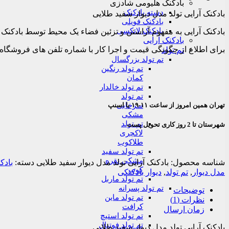
بادکنک هلیومی شادزی
دسته بادکنک
بادکنک آرایی تولد مدل دیوار سفید طلایی
بادکنک فویلی
بادکنک لاتکسی
بادکنک آرایی به مفهوم آراستن و تزئین فضاء یک محیط توسط بادکنک 
بادکنک آرایی
برای اطلاع از چگونگی قیمت و اجرا کار با شماره تلفن های فروشگاه تماس بگیر
تم تولد
تم تولد بزرگسال
تم تولد رنگین
کمان
تم تولد خالدار
تم تولد
سرخابی
تهران همین امروز از ساعت ۱۱-۱۹ با اسنپ
مشکی
تم تولد
شهرستان تا 2 روز کاری تحویل پست
لاکچری
طلاکوب
تم تولد سفید
مشکی نقره
شناسه محصول:
بادکنک آرایی تولد مدل دیوار سفید طلایی
دسته:
بادک
کوب
مدل دیوار
,
تم تولد
,
دیوار بادکنکی
تم تولد ماربل
تم تولد پسرانه
توضیحات
تم تولد ماین
نظرات (1)
کرافت
زمان ارسال
تم تولد استیچ
تم تولد فوتبال
بادکنک آرایی تولد مدل دیوار سفید طلایی