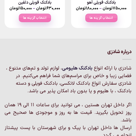
بادکنک فویلی آهو
بادکنک فویلی دلفین
Price
Price
۷۵۰,۰۰۰
تومان
–
۱۸۰,۰۰۰
تومان
۶۳۰,۰۰۰
تومان
–
۱۵۰,۰۰۰
تومان
ange:
range:
۱۸۰,۰۰۰تومان
انتخاب گزینه ها
انتخاب گزینه ها
rough
through
۷۵۰,۰۰۰تومان
۶۳۰,۰۰۰تو
این
این
محصول
محصول
دارای
دارای
انواع
انواع
مختلفی
مختلفی
درباره شادزی
می
می
باشد.
باشد.
شادزی با ارائه انواع
بادکنک‌ هلیومی
، لوازم تولد و تم‌های متنوع ،
گزینه
گزینه
فضایی زیبا و خاص برای مراسم‌های شما فراهم می‌کنیم. در
ها
ها
ممکن
ممکن
شادزی سفارش انواع بادکنک لاتکسی، بادکنک فویلی و دسته
است
است
بادکنک ، با هلیوم و یا بدون باد امکان پذیر می باشد.
در
در
صفحه
صفحه
اگر داخل تهران هستین ، می توانید برای ساعات 11 الی 19 همان
محصول
محصول
روز تحویل بگیرید. قیمت ها به روز و موجودی ها صحیح می
انتخاب
انتخاب
باشد.
شوند
شوند
ارسال ها داخل تهران با پیک و برای شهرستان با پست پیشتاز
انجام می گردد.