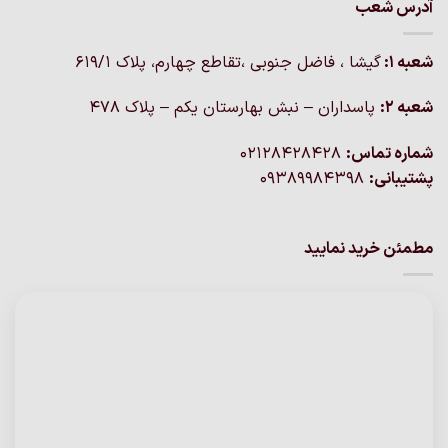
آدرس شعب
شعبه 1:
گيشا ، فاضل جنوبی ،تقاطع چهارم، پلاک 619/1
شعبه 2:
پاسداران – نبش بهارستان یکم – پلاک ۴۷۸
شماره تماس:
02128428428
پشتیبانی:
09389984398
مطمئن خرید نمایید