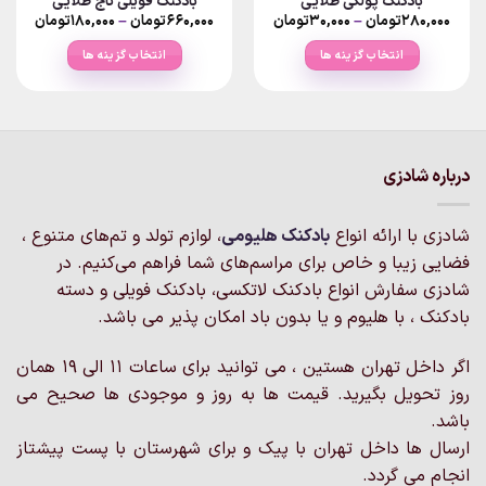
بادکنک پولکی طلایی
بادکنک فویلی تاج طلایی
Price
Price
۲۸۰,۰۰۰
تومان
–
۳۰,۰۰۰
تومان
۶۶۰,۰۰۰
تومان
–
۱۸۰,۰۰۰
تومان
ange:
range:
۳۰,۰۰۰تومان
انتخاب گزینه ها
انتخاب گزینه ها
rough
through
۲۸۰,۰۰۰تومان
۶۶۰,۰۰۰تو
این
این
محصول
محصول
دارای
دارای
انواع
انواع
مختلفی
مختلفی
درباره شادزی
می
می
باشد.
باشد.
شادزی با ارائه انواع
بادکنک‌ هلیومی
، لوازم تولد و تم‌های متنوع ،
گزینه
گزینه
فضایی زیبا و خاص برای مراسم‌های شما فراهم می‌کنیم. در
ها
ها
ممکن
ممکن
شادزی سفارش انواع بادکنک لاتکسی، بادکنک فویلی و دسته
است
است
بادکنک ، با هلیوم و یا بدون باد امکان پذیر می باشد.
در
در
صفحه
صفحه
اگر داخل تهران هستین ، می توانید برای ساعات 11 الی 19 همان
محصول
محصول
روز تحویل بگیرید. قیمت ها به روز و موجودی ها صحیح می
انتخاب
انتخاب
باشد.
شوند
شوند
ارسال ها داخل تهران با پیک و برای شهرستان با پست پیشتاز
انجام می گردد.