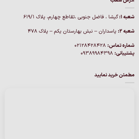
آدرس شعب
شعبه 1:
گيشا ، فاضل جنوبی ،تقاطع چهارم، پلاک 619/1
شعبه 2:
پاسداران – نبش بهارستان یکم – پلاک ۴۷۸
شماره تماس:
02128428428
پشتیبانی:
09389984398
مطمئن خرید نمایید