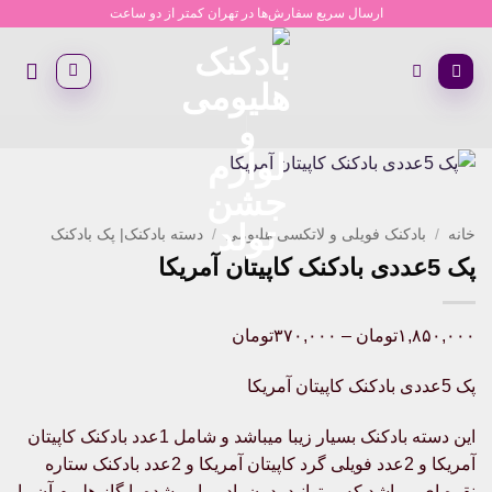
Ski
ارسال سریع سفارش‌ها در تهران کمتر از دو ساعت
t
conten
خانه
/
بادکنک فویلی و لاتکسی هلیومی
/
دسته بادکنک| پک بادکنک
پک 5عددی بادکنک کاپیتان آمریکا
Price
۱,۸۵۰,۰۰۰
تومان
–
۳۷۰,۰۰۰
تومان
range:
پک 5عددی بادکنک کاپیتان آمریکا
۳۷۰,۰۰۰تومان
through
این دسته بادکنک بسیار زیبا میباشد و شامل 1عدد بادکنک کاپیتان
۱,۸۵۰,۰۰۰تومان
آمریکا و 2عدد فویلی گرد کاپیتان آمریکا و 2عدد بادکنک ستاره
نقره ای میباشد که میتوانید بدون باد و یا پر شده با گاز هلیوم آن را