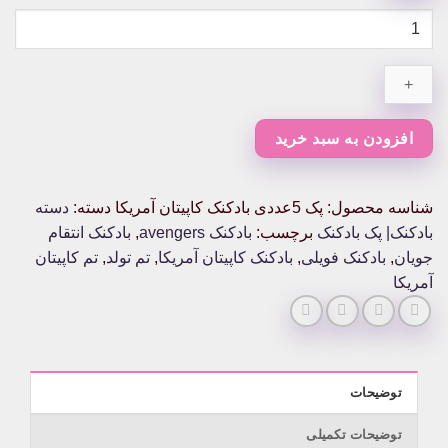
پک
5عددی
بادکنک
کاپیتان
آمریکا
عدد
افزودن به سبد خرید
شناسه محصول:
پک 5عددی بادکنک کاپیتان آمریکا
دسته:
دسته
بادکنک| پک بادکنک
برچسب:
بادکنک avengers
,
بادکنک انتقام
جویان
,
بادکنک فویلی
,
بادکنک کاپیتان آمریکا
,
تم تولد
,
تم کاپیتان
آمریکا
توضیحات
توضیحات تکمیلی