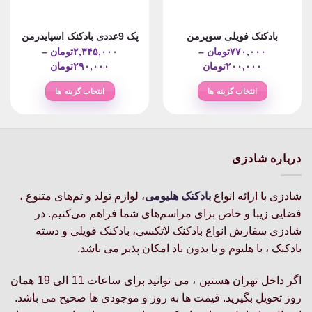
بادکنک فویلی سوپرمن
پک 9عددی بادکنک اسپایدرمن
۷۷۰,۰۰۰
تومان
–
۲,۳۴۵,۰۰۰
تومان
–
Price
Price
۲۰۰,۰۰۰
تومان
۲۹۰,۰۰۰
تومان
range:
range:
انتخاب گزینه ها
انتخاب گزینه ها
۲۰۰,۰۰۰تومان
۲۹۰,۰۰۰ت
این
این
through
through
محصول
محصول
۷۷۰,۰۰۰تومان
۲,۳۴۵,۰۰۰تومان
دارای
دارای
انواع
انواع
درباره شادزی
مختلفی
مختلفی
می
می
باشد.
باشد.
شادزی با ارائه انواع
بادکنک‌ هلیومی
، لوازم تولد و تم‌های متنوع ،
گزینه
گزینه
فضایی زیبا و خاص برای مراسم‌های شما فراهم می‌کنیم. در
ها
ها
شادزی سفارش انواع بادکنک لاتکسی، بادکنک فویلی و دسته
ممکن
ممکن
بادکنک ، با هلیوم و یا بدون باد امکان پذیر می باشد.
است
است
در
در
اگر داخل تهران هستین ، می توانید برای ساعات 11 الی 19 همان
صفحه
صفحه
روز تحویل بگیرید. قیمت ها به روز و موجودی ها صحیح می باشد.
محصول
محصول