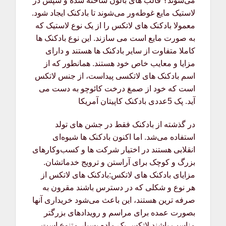
می‌شوند؟ قالب های بالون ساخته شده و سپس در
لاستیک مایع غوطه‌ور می‌شوند تا بادکنک ایجاد شود.
معمولا بادکنک های لاتکس را از یک نوع لاستیک که
به صورت مایع است می سازند. این نوع بادکنک ها
کاملا متفاوت از سایر بادکنک ها هستند و دارای
مزایا و معایب خاص خود هستند. همانطور که از
اسم بادکنک های لاتکسی پیداست، از جنس لاتکس
است که خود از صمغ درخت کائوچو به دست می
آید. پک 5عددی بادکنک کاپیتان آمریکا
در گذشته از بادکنک فقط در جشن های تولد
استفاده می‌شد. اما اکنون بادکنک ها شیوه‌ای
انقلابی هستند در اختیار شرکت ها و کسب‌وکارهای
بزرگ و کوچک برای آراستن و ترویج خدماتشان.
مزایای بادکنک های لاتکس:بادکنک های لاتکس از
هر نوع و شکلی که در دسترس باشند مقرون به
صرفه ترین هستند، این باعث می‌شود خریداری آنها
بصورت عمده برای مراسم و رویدادهای بزرگتر
مناسب باشند.لاتکس یک ماده بسیار متنوع است