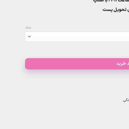
۱ با اسنپ
صاف
 خرید
نگی