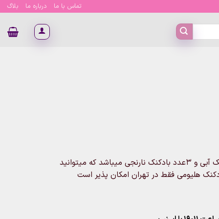
تماس با ما
درباره ما
بلاگ
این پک ۹عددی بادکنک شامل ۳عدد بادکنک سبز و ۳عدد بادکنک آبی و ۳عدد بادکنک نارنجی میباشد که میتوانید
بادکنک هلیومی فقط در تهران امکان پذیر است