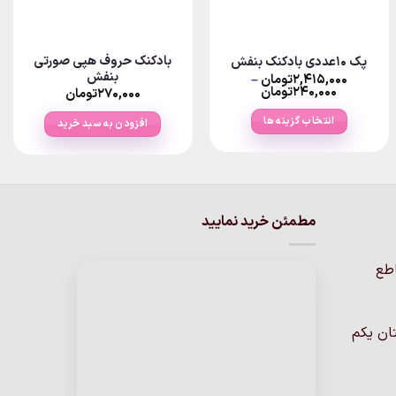
بادکنک حروف هپی صورتی
پک ۱۰عددی بادکنک بنفش
بنفش
۲,۴۱۵,۰۰۰
تومان
–
Price
۲۴۰,۰۰۰
تومان
۲۷۰,۰۰۰
تومان
range:
تومان
۲۴۰,۰۰۰تومان
انتخاب گزینه ها
افزودن به سبد خرید
through
۲,۴۱۵,۰۰۰تومان
این
محصول
دارای
انواع
مطمئن خرید نمایید
مختلفی
می
باشد.
اطع
گزینه
ها
ممکن
ان یکم
است
در
صفحه