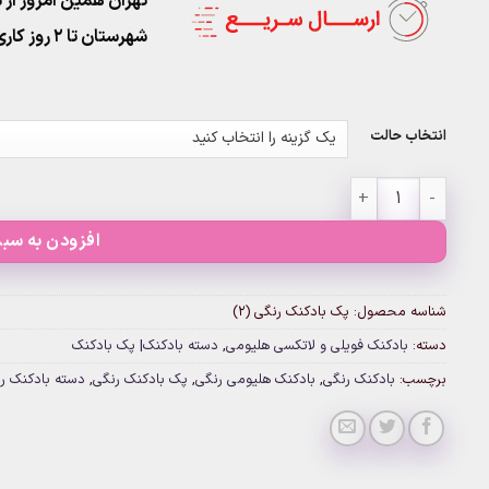
تهران همین امروز از ساعت ۱۱-۹
شهرستان تا 2 روز کاری تحویل پست
انتخاب حالت
پک بادکنک رنگی (۲) عدد
افزودن به سبد
شناسه محصول:
پک بادکنک رنگی (۲)
دسته:
بادکنک فویلی و لاتکسی هلیومی
,
دسته بادکنک| پک بادکنک
برچسب:
بادکنک رنگی
,
بادکنک هلیومی رنگی
,
پک بادکنک رنگی
,
دسته بادکنک ر