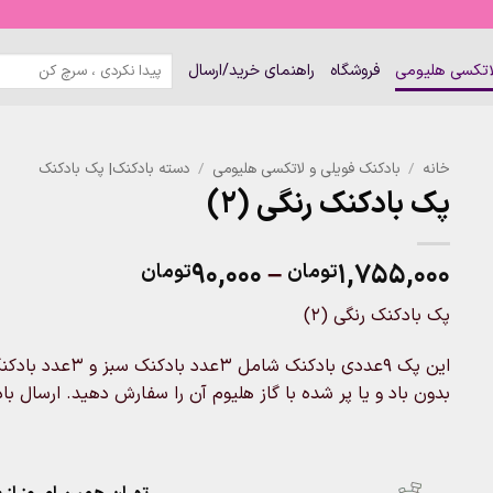
جستجو
لاتکسی هلیومی
فروشگاه
راهنمای خرید/ارسال
برای:
خانه
/
بادکنک فویلی و لاتکسی هلیومی
/
دسته بادکنک| پک بادکنک
پک بادکنک رنگی (۲)
Price
۹۰,۰۰۰
–
۱,۷۵۵,۰۰۰
تومان
تومان
range:
پک بادکنک رنگی (۲)
۹۰,۰۰۰تومان
through
۱,۷۵۵,۰۰۰تومان
بدون باد و یا پر شده با گاز هلیوم آن را سفارش دهید. ارسال 