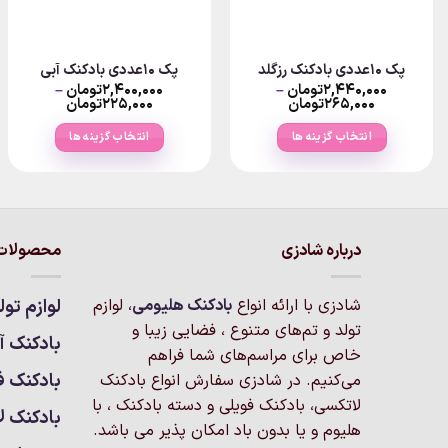
پک ۱۰عددی بادکنک رزگلد
پک ۱۰عددی بادکنک آبی
۲,۴۴۰,۰۰۰
تومان
–
۲,۴۰۰,۰۰۰
تومان
–
Price
Price
۲۶۵,۰۰۰
تومان
۲۲۵,۰۰۰
تومان
range:
range:
۲۲تومان
۲۶۵,۰۰۰تومان
۲۵,۰۰۰
انتخاب گزینه ها
انتخاب گزینه ها
through
through
۲,۴۴۰,۰۰۰تومان
۲,۴۰۰,۰۰۰تومان
این
این
محصول
محصول
دارای
دارای
انواع
انواع
درباره شادزی
محصولات 
مختلفی
مختلفی
می
می
باشد.
باشد.
شادزی با ارائه انواع
بادکنک‌ هلیومی
، لوازم
لوازم تول
گزینه
گزینه
تولد و تم‌های متنوع ، فضایی زیبا و
بادکنک آر
ها
ها
خاص برای مراسم‌های شما فراهم
ممکن
ممکن
بادکنک ف
می‌کنیم. در شادزی سفارش انواع بادکنک
است
است
لاتکسی، بادکنک فویلی و دسته بادکنک ، با
بادکنک ل
در
در
هلیوم و یا بدون باد امکان پذیر می باشد.
صفحه
صفحه