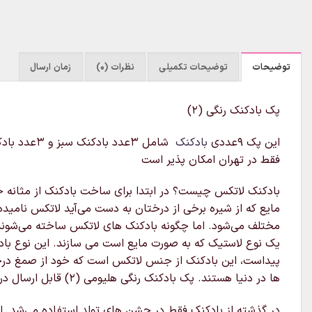
توضیحات
توضیحات تکمیلی
نظرات (0)
زمان ارسال
پک بادکنک رنگی (۲)
این پک ۹عددی
بادکنک
فقط در تهران امکان پذیر است
بادکنک لاتکس چیست؟ در ابتدا برای ساخت بادکنک از مثانه خشک 
مایع که از شیره برخی از درختان به دست می‌آید لاتکس نامی
مختلف می‌شود. اما چگونه بادکنک های لاتکس ساخته می‌شوند؟
یک نوع لاستیک که به صورت مایع است می سازند. این نوع بادک
پیداست، این بادکنک از جنس لاتکس است که خود از صمغ درخ
ها در دنیا هستند. پک بادکنک رنگی هلیومی (۲) قابل ارسال در تهران است
در گذشته از بادکنک فقط در جشن های تولد استفاده می‌شد. ام