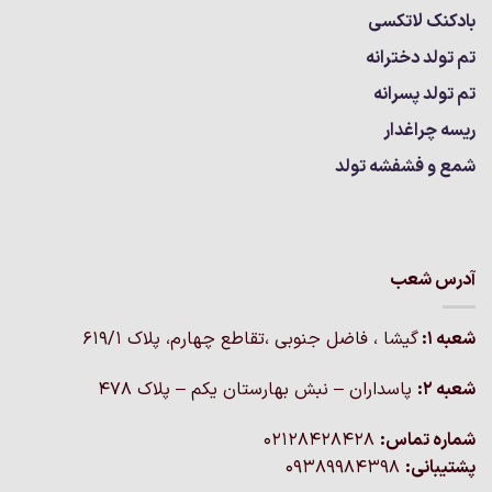
بادکنک لاتکسی
تم تولد دخترانه
تم تولد پسرانه
ریسه چراغدار
شمع و فشفشه تولد
آدرس شعب
شعبه 1:
گيشا ، فاضل جنوبی ،تقاطع چهارم، پلاک 619/1
شعبه 2:
پاسداران – نبش بهارستان یکم – پلاک ۴۷۸
شماره تماس:
02128428428
پشتیبانی:
09389984398