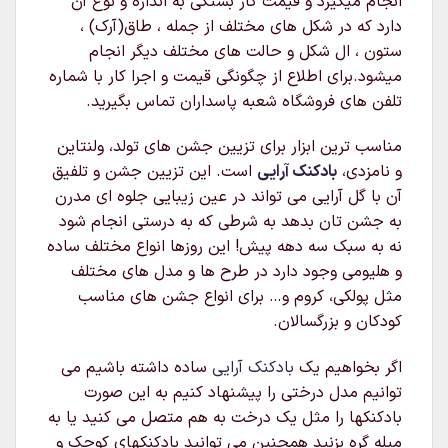
انجام میگیرد و قیمت کار بستگی به اندازه و نوع آن
دارد که در شکل های مختلف از جمله ، طاق(آرک) ،
ستون ، ال شکل و حالت های مختلف دیگر انجام
میشود.برای اطلاع از چگونگی قیمت و اجرا کار با شماره
تلفن های فروشگاه شعبه پاسداران تماس بگیرید.
مناسب ترین ابزار برای تزیین جشن های تولد، ولنتاین
و نامزدی،
بادکنک آرایی
است. این تزیین جشن و تلفیق
آن با گل آرایی می تواند در عین زیبایی جلوه ای مدرن
به جشن تان بدهد به شرطی که به درستی انجام شود
نه به سبک سه دهه پیش! این روزها انواع مختلف ساده
و هلیومی وجود دارد در طرح ها و مدل های مختلف
مثل پولکی، کروم و… برای انواع جشن های مناسب
کودکان و بزرگسالان.
اگر بخواهیم یک
بادکنک آرایی
ساده داشته باشیم می
توانیم مدل درختی را پیشنهاد کنیم به این صورت
بادکنکها را مثل یک درخت به هم متصل می کنید یا به
میله گره بزنید همچنین می توانید بادکنکهای کوچک و