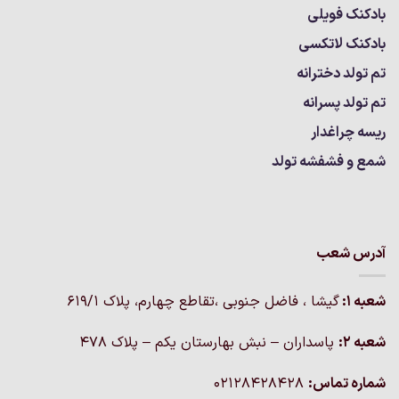
بادکنک فویلی
بادکنک لاتکسی
تم تولد دخترانه
تم تولد پسرانه
ریسه چراغدار
شمع و فشفشه تولد
آدرس شعب
شعبه 1:
گيشا ، فاضل جنوبی ،تقاطع چهارم، پلاک 619/1
شعبه 2:
پاسداران – نبش بهارستان یکم – پلاک ۴۷۸
شماره تماس:
02128428428