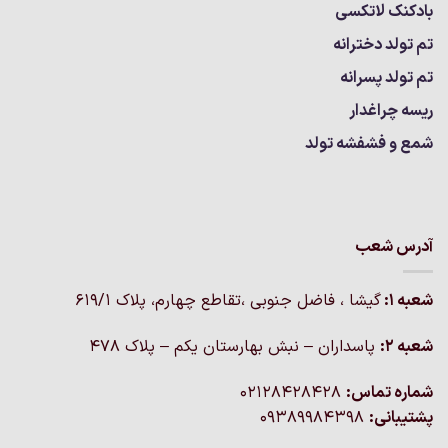
بادکنک لاتکسی
تم تولد دخترانه
تم تولد پسرانه
ریسه چراغدار
شمع و فشفشه تولد
آدرس شعب
شعبه 1:
گيشا ، فاضل جنوبی ،تقاطع چهارم، پلاک 619/1
شعبه 2:
پاسداران – نبش بهارستان یکم – پلاک ۴۷۸
شماره تماس:
02128428428
پشتیبانی:
09389984398