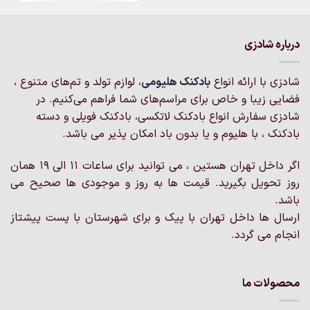
محصول
محصول
دارای
دارای
انواع
انواع
درباره شادزی
مختلفی
مختلفی
می
می
باشد.
شادزی با ارائه انواع
بادکنک‌ هلیومی
، لوازم تولد و تم‌های متنوع ،
باشد.
گزینه
گزینه
فضایی زیبا و خاص برای مراسم‌های شما فراهم می‌کنیم. در
ها
ها
شادزی سفارش انواع بادکنک لاتکسی، بادکنک فویلی و دسته
ممکن
ممکن
است
بادکنک ، با هلیوم و یا بدون باد امکان پذیر می باشد.
است
در
در
صفحه
اگر داخل تهران هستین ، می توانید برای ساعات 11 الی 19 همان
صفحه
محصول
روز تحویل بگیرید. قیمت ها به روز و موجودی ها صحیح می
محصول
انتخاب
انتخاب
باشد.
شوند
شوند
ارسال ها داخل تهران با پیک و برای شهرستان با پست پیشتاز
انجام می گردد.
محصولات ما