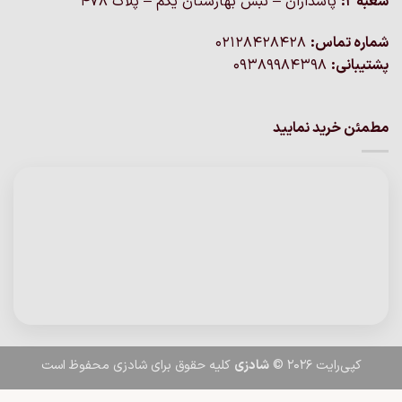
شعبه 2:
پاسداران – نبش بهارستان یکم – پلاک ۴۷۸
شماره تماس:
02128428428
پشتیبانی:
09389984398
مطمئن خرید نمایید
کپی‌رایت 2026 ©
شادزی
کلیه حقوق برای شادزی محفوظ است