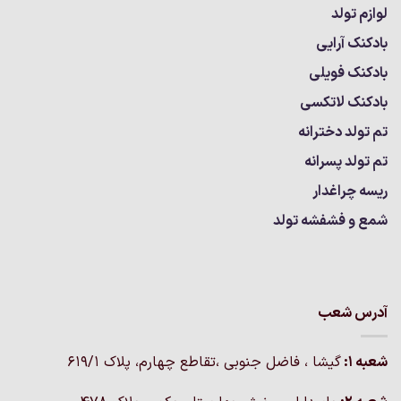
لوازم تولد
بادکنک آرایی
بادکنک فویلی
بادکنک لاتکسی
تم تولد دخترانه
تم تولد پسرانه
ریسه چراغدار
شمع و فشفشه تولد
آدرس شعب
شعبه 1:
گيشا ، فاضل جنوبی ،تقاطع چهارم، پلاک 619/1