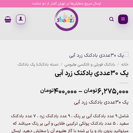
Ski
ارسال سریع سفارش‌ها در تهران کمتر از دو ساعت
t
conten
خانه
/
بادکنک فویلی و لاتکسی هلیومی
/
دسته بادکنک| پک بادکنک
پک 30عددی بادکنک زرد آبی
Price
۴۰۰,۰۰۰
–
۶,۲۷۵,۰۰۰
تومان
تومان
range:
پک 30عددی بادکنک زرد آبی
۴۰۰,۰۰۰تومان
through
شامل ۹ عدد بادکنک آبی پر رنگ ، ۹ عدد بادکنک زرد ، ۷ عدد بادکنک
۶,۲۷۵,۰۰۰تومان
سفید ، ۵ عدد بادکنک پولکی ترکیبی طلایی و آبی پر رنگ
میباشد که
میتوانید بدون باد و یا پر شده با گاز هلیوم آن را سفارش دهید. ارسال