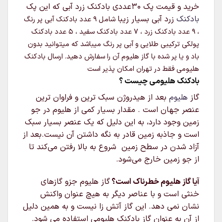
خرید و قیمت پک 30عددی بادکنک زرد آبی که این پک
بادکنک
زرد آبی بسیار زیبا
شامل ۹ عدد بادکنک آبی پر رنگ
، ۹ عدد بادکنک زرد ، ۷ عدد بادکنک سفید ، ۵ عدد بادکنک
پولکی ترکیبی طلایی و آبی پر رنگ
میباشد که میتوانید بدون
باد و یا پر شده با گاز هلیوم آن را سفارش دهید. ارسال بادکنک
هلیومی فقط در تهران امکان پذیر است
بادکنک هلیومی چیست ؟
گاز
هلیوم
بعد از هیدروژن سبک‌ ترین و فراوان‌ ترین
عنصر جهان است . مقدار بسیار کمی از هلیوم در جو
زمین وجود دارد، به این دلیل که یک عنصر بسیار سبک
است و جاذبه زمین قادر به نگه داشتن آن نیست.بعد از
آزاد شدن در سطح زمین شروع به بالا رفتن می‌کند تا
از جو زمین خارج می‌شود.
آیا گاز هلیوم خطرناک است؟
گاز هلیوم جزو گازهای
خنثی است و با عناصر دیگر به هیچ عنوان واکنش
نشان نمی دهد. این گاز آتش زا نیست و به همین دلیل
از آن به عنوان گاز بادکنک هلیومی استفاده می شود.