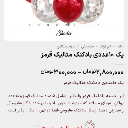
خانه
/
تم تولد
/
مناسبتی
/
لوازم ولنتاین
پک 10عددی بادکنک متالیک قرمز
Price
۳۰۰,۰۰۰
–
۲,۸۰۰,۰۰۰
تومان
تومان
range:
پک 10عددی بادکنک متالیک قرمز
۳۰۰,۰۰۰تومان
through
این دسته بادکنک قرمز ولنتاین
شامل 5 عدد متالیک قرمز و 5 عدد
۲,۸۰۰,۰۰۰تومان
پولکی نقره ای
میباشد که میتوانید بدون باد و یا پر شده با گاز هلیوم آن
را سفارش دهید. ارسال بادکنک هلیومی فقط در تهران امکان پذیر است