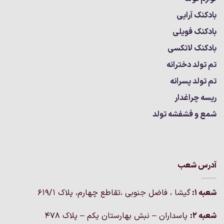
بادکنک آرایی
بادکنک فویلی
بادکنک لاتکسی
تم تولد دخترانه
تم تولد پسرانه
ریسه چراغدار
شمع و فشفشه تولد
آدرس شعب
شعبه 1:
گيشا ، فاضل جنوبی ،تقاطع چهارم، پلاک 619/1
شعبه 2:
پاسداران – نبش بهارستان یکم – پلاک ۴۷۸