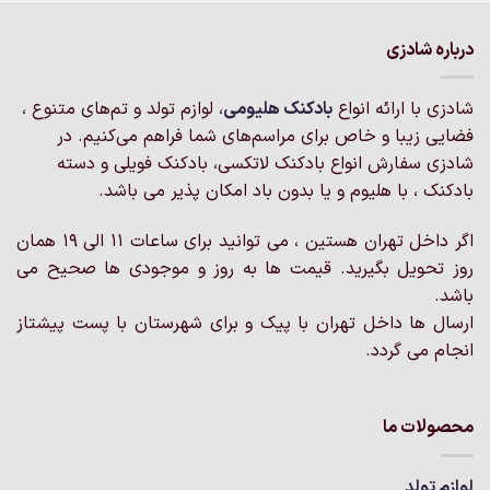
انواع
دارای
مختلفی
انواع
درباره شادزی
می
مختلفی
باشد.
می
گزینه
شادزی با ارائه انواع
بادکنک‌ هلیومی
، لوازم تولد و تم‌های متنوع ،
باشد.
ها
گزینه
فضایی زیبا و خاص برای مراسم‌های شما فراهم می‌کنیم. در
ممکن
ها
شادزی سفارش انواع بادکنک لاتکسی، بادکنک فویلی و دسته
است
ممکن
بادکنک ، با هلیوم و یا بدون باد امکان پذیر می باشد.
در
است
صفحه
در
محصول
اگر داخل تهران هستین ، می توانید برای ساعات 11 الی 19 همان
صفحه
انتخاب
روز تحویل بگیرید. قیمت ها به روز و موجودی ها صحیح می
محصول
شوند
انتخاب
باشد.
شوند
ارسال ها داخل تهران با پیک و برای شهرستان با پست پیشتاز
انجام می گردد.
محصولات ما
لوازم تولد