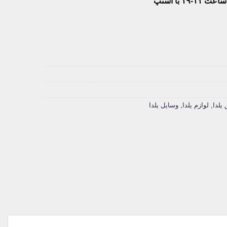
۱۹ با اسنپ
یلدا
,
لوازم یلدا
,
وسایل یلدا