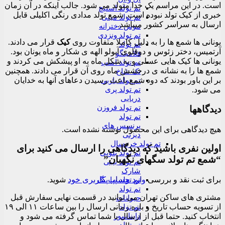
است. در این مراسم یک خدا متولد می شود. جالب اینکه در آن زمان
تم تولد استیچ
خبری از کیک تولد نبوده است. شمع تولد مدادی رنگی اکلیلی قابل
تم تولد مینی
ارسال به سراسر کشور میباشد.
موس دخترانه
تم تولد ونزدی
یونانی ها شمع ها را به دلیل کاملا متفاوت روی
کیک
قرار می دادند.
تم تولد
آرتمیس، دختر زئوس و دوقلوی آپولو الهه ی شکار و ماه یونان بود.
فلامینگو
یونانی ها کیک هایی عسلی و به شکل ماه به او پیشکش می کردند و
تم تولد اسب
شمع ها را به نشانه ی درخشش ماه روی آن قرار می دادند. همچنین
تک شاخ
بر این باور بودند که دود شمع باعث رسیدن دعاهای آنها به خدایان
تم تولد باربی
تم تولد پری
می شود.
دریایی
تم تولد فروزن
دیدگاهها
تم تولد
پرنسس های
هیچ دیدگاهی برای این محصول نوشته نشده است.
دیزنی
تم تولد خردسال
اولین نفری باشید که دیدگاهی را ارسال می کنید برای
تم تولد بلویی
“شمع تم تولد سگهای نگهبان”
تم تولد بیبی
شارک
برای ثبت نقد و بررسی
وارد حساب کاربری خود
شوید.
تم تولد پپا پیگ
تم تولد
مشتری های ساکن تهران می توانید در قسمت نهایی سفارش قبل
حیوانات
از تسویه حساب تاریخ و بازه زمانی ارسال را بین ساعات ۱۱ الی ۱۹
تم تولد
دایناسور
انتخاب کنید. حتما قبل از ارسال با شما تماس گرفته می شود و