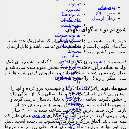
تم تولد
توضیحات
فضانورد
نظرات (0)
تم تولد سگ
زمان ارسال
های نگهبان
تم تولد پلی
شمع تم تولد سگهای نگهبان
استیشن
تم تولد سونیک
تم تولد اونجرز
خرید وقیمت شمع تم تولد سگهای نگهبان که شامل یک عدد شمع
تم تولد بالن
سگ های نگهبان است و متناسب با این تم می باشد و قابل ارسال
تم تولد
به سراسر کشور است
اسپایدرمن
تم تولد بتمن
فلسفه وجود
شمع
روی کیک تولد چیست؟ گذاشتن شمع روی کیک
تم تولد میکی
تولد به نشانه برآورده شدن آرزوهای شخص متولد شده می باشد و
موس
تعداد آن به سن شخص بستگی دارد و با خاموش کردن شمع ها آغاز
تم تولد ماشین
سالی دیگر از زندگی را جشن می گیرد.
ها
تم تولد دخترانه
شمع های تولد
را در کیک های زیبا و خوشمزه فرو کرده و آنها را
تم تولد
روشن می کنیم تا پایان یک سال و آغاز سالی دیگر از زندگی مان
شکارچیان
را
جشن
بگیریم. سابقه ی این کار به دنیای باستان بازمی گردد و
شیاطین
تمامی مطالعات پیرامون علت این موضوع به پرستش خدایان
کیپاپ
بازمی گردد.قدیمی ترین جشن تولد شناخته شده به ۴۰۰۰ سال
تم تولد لبوبو
پیش بازمی گردد. در مصر باستان
تاجگذاری
فرعون
همان طور که
تم تولد کرومی
همه می دانند، اتفاق بزرگ و مبارکی محسوب می شده است. دلیل
تم تولد LOL –
این باور آنها به تبدیل پادشاه از انسان به خدا طی این مراسم مرتبط
ال و ال