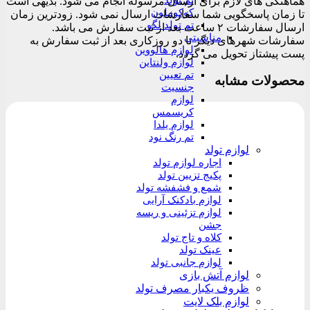
تم تولد
هماهنگی های لازم برای ارسال مرسوله انجام می شود. بدیهی است
کوکوملون
تا زمان پاسخگویی شما سفارشات ارسال نمی شود. زودترین زمان
تم تولد لگو
ارسال سفارشات ۲ ساعت بعد از ثبت سفارش می باشد.
مناسبتی
سفارشات شهرهای دیگر تا دو روزکاری بعد از ثبت سفارش به
لوازم هالووین
پست پیشتاز تحویل می گردد.
لوازم ولنتاین
تم تعیین
محصولات مشابه
جنسیت
لوازم
کریسمس
لوازم یلدا
تم رنگ نود
لوازم تولد
اجاره لوازم تولد
پکیج تزیین تولد
شمع و فشفشه تولد
لوازم بادکنک آرایی
لوازم تزئینی و ریسه
جشن
کلاه و تاج تولد
عینک تولد
لوازم جانبی تولد
لوازم آتش بازی
ظروف یکبار مصرف تولد
لوازم بلک لایت