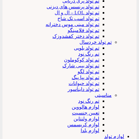
تم تولد پری دریایی
تم تولد پرنسس های دیزنی
تم تولد LOL – ال و ال
تم تولد اسب تک شاخ
تم تولد مینی موس دخترانه
تم تولد فلامینگو
تم تولد دختر کفشدوزک
تم تولد خردسال
تم تولد بلویی
تم رنگ نود
تم تولد کوکوملون
تم تولد بیبی شارک
تم تولد لگو
تم تولد پپا پیگ
تم تولد حیوانات
تم تولد دایناسور
مناسبتی
تم رنگ نود
لوازم هالووین
تعیین جنسیت
لوازم ولنتاین
لوازم کریسمس
لوازم یلدا
لوازم تولد