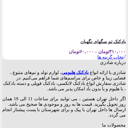
بادکنک تم سگهای نگهبان
Price
۳۱۰,۰۰۰
تومان
–
۶۰,۰۰۰
تومان
range:
انتخاب گزینه ها
۶۰,۰۰۰تومان
این
درباره شادزی
through
محصول
۳۱۰,۰۰۰تومان
شادزی با ارائه انواع
بادکنک‌ هلیومی
، لوازم تولد و تم‌های متنوع ،
دارای
فضایی زیبا و خاص برای مراسم‌های شما فراهم می‌کنیم. در
انواع
شادزی سفارش انواع بادکنک لاتکسی، بادکنک فویلی و دسته بادکنک
مختلفی
، با هلیوم و یا بدون باد امکان پذیر می باشد.
می
باشد.
اگر داخل تهران هستین ، می توانید برای ساعات 11 الی 19 همان
گزینه
روز تحویل بگیرید. قیمت ها به روز و موجودی ها صحیح می باشد.
ها
ارسال ها داخل تهران با پیک و برای شهرستان با پست پیشتاز انجام
ممکن
می گردد.
است
در
محصولات ما
صفحه