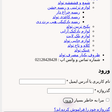
شمع و فشفشه تولد
لوازم تزئینی و ریسه جشن
ریسه چراغ دار
ریسه کاغذی تولد
ریسه بادکنکی هپی برث دی
پکیج تزیین تولد
لوازم بادکنک آرایی
لوازم بلک لایت
لوازم جانبی تولد
کلاه و تاج تولد
عینک تولد
ظروف یکبار مصرف تولد
شماره تماس و واتس اپ : 02128428428
ورود
الزامی
نام کاربری یا آدرس ایمیل
*
الزامی
گذرواژه
*
مرا به خاطر بسپار
ورود
گذرواژه خود را فراموش کرده اید؟