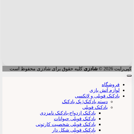
کپی‌رایت 2026 ©
شادزی
کلیه حقوق برای شادزی محفوظ است
فروشگاه
لوازم آتش بازی
بادکنک فویلی و لاتکسی
دسته بادکنک| پک بادکنک
بادکنک فویلی
بادکنک ازدواج-بادکنک نامزدی
بادکنک فویلی حیوانات
بادکنک فویلی شخصیت کارتونی
بادکنک فویلی شکل دار