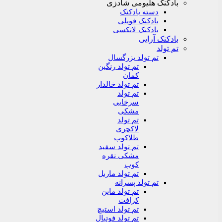
بادکنک هلیومی شادزی
دسته بادکنک
بادکنک فویلی
بادکنک لاتکسی
بادکنک آرایی
تم تولد
تم تولد بزرگسال
تم تولد رنگین
کمان
تم تولد خالدار
تم تولد
سرخابی
مشکی
تم تولد
لاکچری
طلاکوب
تم تولد سفید
مشکی نقره
کوب
تم تولد ماربل
تم تولد پسرانه
تم تولد ماین
کرافت
تم تولد استیچ
تم تولد فوتبال