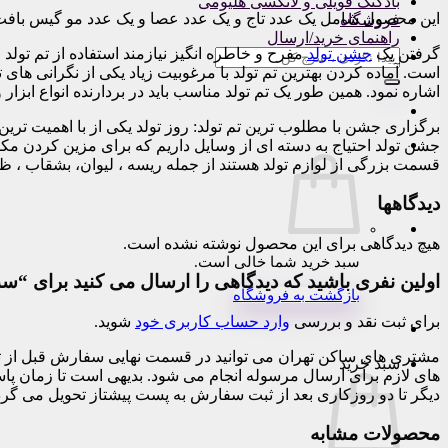
بادکنک فویلی و لاتکسی هلیومی
این محصول شامل یک عدد تاج و یک عدد عصا و یک عدد مو گیس بافت
فروشگاه
راهنمای خرید/ارسال
گرفتن یک
جشن تولد
مفرح و خاطره انگیز نیازمند استفاده از تم تولد
جستجو
است. آماده کردن بهترین تم تولد با مرغوبیت زیاد یکی از نگرانی های
برای:
اشاره نمود. همین طور یک تم تولد مناسب باید در بردارنده انواع ابزار
برگزاری جشن با مطلوب ترین تم تولد: روز تولد یکی از با اهمیت تر
جشن تولد احتیاج به دسته ای از وسایل داریم که برای مزین کردن مک
قسمت بزرگی از لوازم تولد هستند از جمله ریسه ، لیوان، بشقاب ، ظر
دیدگاهها
هیچ دیدگاهی برای این محصول نوشته نشده است.
سبد خرید شما خالی است.
اولین نفری باشید که دیدگاهی را ارسال می کنید برای “س
بازگشت به فروشگاه
برای ثبت نقد و بررسی
وارد حساب کاربری خود
شوید.
سبد خرید
دیگر تا دو روزکاری بعد از ثبت سفارش به پست پیشتاز تحویل می گرد
محصولات مشابه