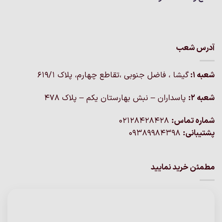
آدرس شعب
شعبه 1:
گيشا ، فاضل جنوبی ،تقاطع چهارم، پلاک 619/1
شعبه 2:
پاسداران – نبش بهارستان یکم – پلاک ۴۷۸
شماره تماس:
02128428428
پشتیبانی:
09389984398
مطمئن خرید نمایید