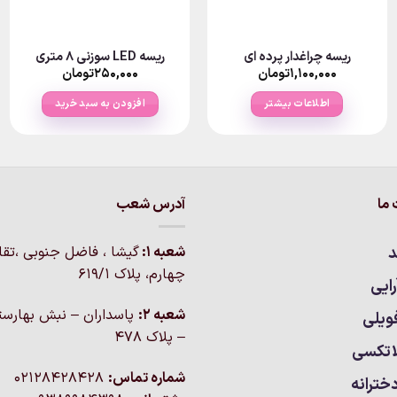
ریسه چراغدار پرده ای
ریسه LED سوزنی ۸ متری
۱,۱۰۰,۰۰۰
تومان
۲۵۰,۰۰۰
تومان
اطلاعات بیشتر
افزودن به سبد خرید
ما
آدرس شعب
د
شعبه 1:
گيشا ، فاضل جنوبی ،تق
چهارم، پلاک 619/1
ایی
شعبه 2:
پاسداران – نبش بهارست
ویلی
– پلاک ۴۷۸
اتکسی
شماره تماس:
02128428428
خترانه