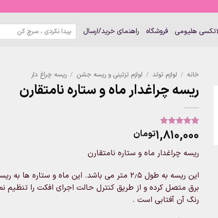
جستجو
لاتکسی هلیومی
فروشگاه
راهنمای خرید/ارسال
برای:
خانه
/
لوازم تولد
/
لوازم تزئینی و ریسه جشن
/
ریسه چراغ دار
ریسه چراغدار ماه و ستاره نامتقارن
۱,۸۱۰,۰۰۰
تومان
2
امتیاز
5
از
5 امتیاز
مشتری
ریسه چراغدار ماه و ستاره نامتقارن
این ریسه به طول ۲٫۵ متر می باشد. این ماه و ستا
برق متصل کرده و از طریق کنترل حالت اجرای افکت را تنظیم نمای
رنگ آن آفتابی است .