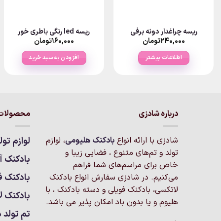
ریسه چراغدار دونه برفی
ریسه led رنگی باطری خور
۲۴۰,۰۰۰
تومان
۱۶۰,۰۰۰
تومان
اطلاعات بیشتر
افزودن به سبد خرید
درباره شادزی
محصولات 
شادزی با ارائه انواع
بادکنک‌ هلیومی
، لوازم
لوازم تول
تولد و تم‌های متنوع ، فضایی زیبا و
بادکنک آر
خاص برای مراسم‌های شما فراهم
بادکنک ف
می‌کنیم. در شادزی سفارش انواع بادکنک
لاتکسی، بادکنک فویلی و دسته بادکنک ، با
بادکنک ل
هلیوم و یا بدون باد امکان پذیر می باشد.
تم تولد د