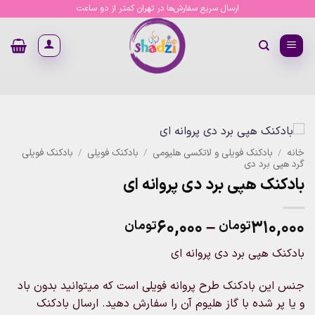
Ski
ارسال سریع سفارش‌ها در تهران کمتر از دو ساعت
t
conten
خانه
/
بادکنک فویلی و لاتکسی هلیومی
/
بادکنک فویلی
/
بادکنک فویلی
گرد هپی برد دی
بادکنک هپی برد دی پروانه ای
Price
۶۰,۰۰۰
–
۳۱۰,۰۰۰
تومان
تومان
range:
بادکنک هپی برد دی پروانه ای
۶۰,۰۰۰تومان
through
جنس این بادکنک طرح پروانه فویلی است که میتوانید بدون باد
۳۱۰,۰۰۰تومان
و یا پر شده با گاز هلیوم آن را سفارش دهید. ارسال بادکنک