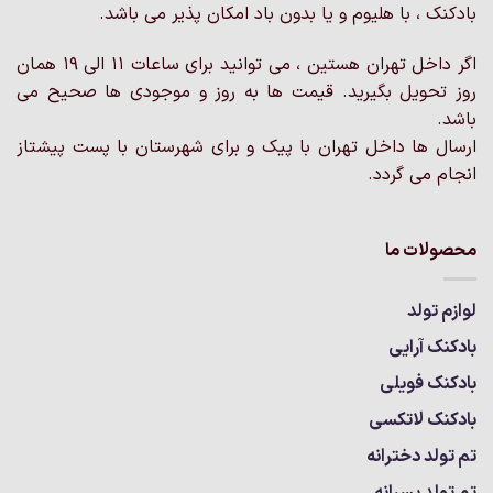
است
بادکنک ، با هلیوم و یا بدون باد امکان پذیر می باشد.
در
صفحه
اگر داخل تهران هستین ، می توانید برای ساعات 11 الی 19 همان
محصول
روز تحویل بگیرید. قیمت ها به روز و موجودی ها صحیح می
انتخاب
باشد.
شوند
ارسال ها داخل تهران با پیک و برای شهرستان با پست پیشتاز
انجام می گردد.
محصولات ما
لوازم تولد
بادکنک آرایی
بادکنک فویلی
بادکنک لاتکسی
تم تولد دخترانه
تم تولد پسرانه