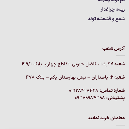
ریسه چراغدار
شمع و فشفشه تولد
آدرس شعب
شعبه 1:
گيشا ، فاضل جنوبی ،تقاطع چهارم، پلاک 619/1
شعبه 2:
پاسداران – نبش بهارستان یکم – پلاک ۴۷۸
شماره تماس:
02128428428
پشتیبانی:
09389984398
مطمئن خرید نمایید