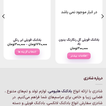
در انبار موجود نمی باشد
بادکنک فویلی گل رنگارنگ بدون
بادکنک فویلی ابر رنگی
باد
Price
۷۷۰,۰۰۰
تومان
–
۲۰۰,۰۰۰
تومان
ange:
۲۰۰,۰۰۰
تومان
انتخاب گزینه ها
rough
اطلاعات بیشتر
۷۷۰,۰۰۰تو
این
محصول
دارای
انواع
مختلفی
درباره شادزی
می
باشد.
شادزی با ارائه انواع
بادکنک‌ هلیومی
، لوازم تولد و تم‌های متنوع ،
گزینه
فضایی زیبا و خاص برای مراسم‌های شما فراهم می‌کنیم. در
ها
ممکن
شادزی سفارش انواع بادکنک لاتکسی، بادکنک فویلی و دسته