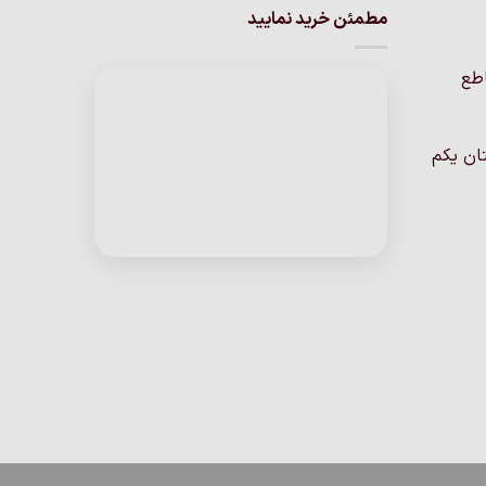
مطمئن خرید نمایید
مختلفی
می
باشد.
اطع
گزینه
ها
ممکن
ان یکم
است
در
صفحه
محصول
انتخاب
شوند