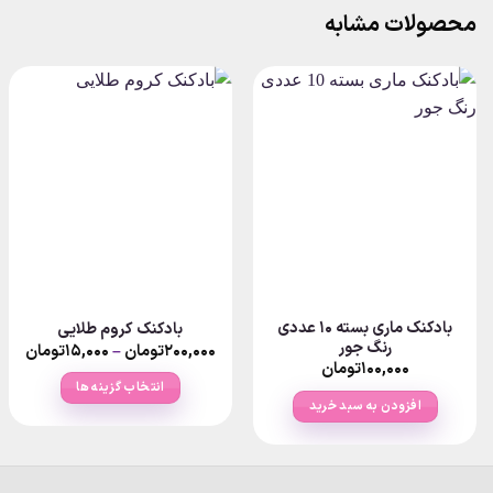
محصولات مشابه
بادکنک ماری بسته 10 عددی
بادکنک کروم طلایی
رنگ جور
rice
Pr
۲۰۰,۰۰۰
تومان
–
۱۵,۰۰۰
تومان
nge:
ran
۱۰۰,۰۰۰
تومان
۱۵,۰۰۰تومان
انتخاب گزینه ها
ugh
thro
افزودن به سبد خرید
۲تومان
۲۰۰,۰۰۰
این
محصول
دارای
انواع