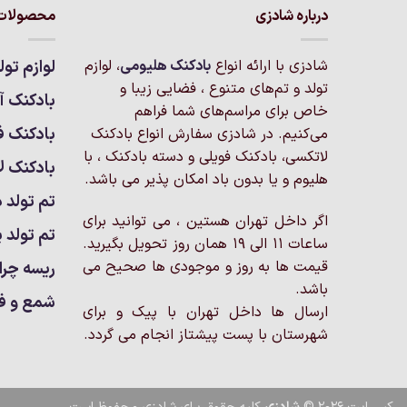
درباره شادزی
محصولات 
مختلفی
می
باشد.
شادزی با ارائه انواع
بادکنک‌ هلیومی
، لوازم
لوازم تول
گزینه
تولد و تم‌های متنوع ، فضایی زیبا و
بادکنک آر
ها
خاص برای مراسم‌های شما فراهم
ممکن
بادکنک ف
می‌کنیم. در شادزی سفارش انواع بادکنک
است
لاتکسی، بادکنک فویلی و دسته بادکنک ، با
بادکنک ل
در
هلیوم و یا بدون باد امکان پذیر می باشد.
صفحه
تم تولد د
محصول
اگر داخل تهران هستین ، می توانید برای
انتخاب
تم تولد پ
ساعات 11 الی 19 همان روز تحویل بگیرید.
شوند
قیمت ها به روز و موجودی ها صحیح می
ریسه چرا
باشد.
شمع و ف
ارسال ها داخل تهران با پیک و برای
شهرستان با پست پیشتاز انجام می گردد.