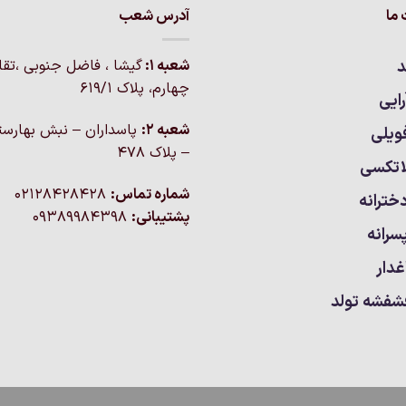
ما
آدرس شعب
مختلفی
می
باشد.
د
شعبه 1:
گيشا ، فاضل جنوبی ،تق
گزینه
چهارم، پلاک 619/1
ایی
ها
ممکن
شعبه 2:
پاسداران – نبش بهارست
ویلی
است
– پلاک ۴۷۸
اتکسی
در
صفحه
شماره تماس:
02128428428
خترانه
محصول
پشتیبانی:
09389984398
انتخاب
سرانه
شوند
غدار
شفشه تولد