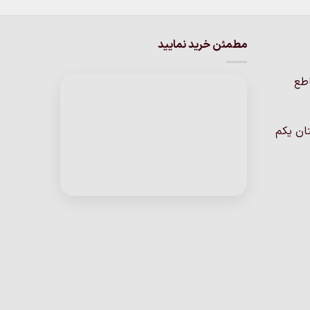
دارای
انواع
مطمئن خرید نمایید
مختلفی
می
باشد.
اطع
گزینه
ها
ممکن
ان یکم
است
در
صفحه
محصول
انتخاب
شوند