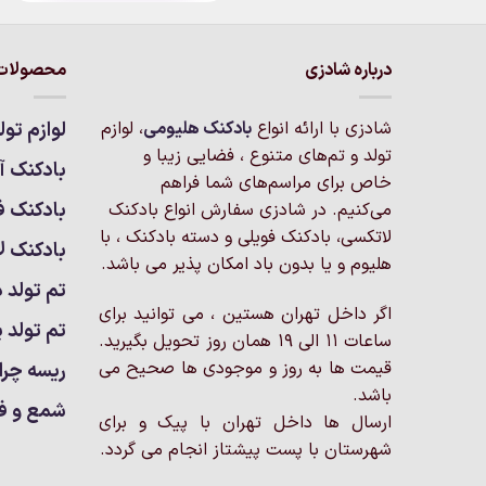
دارای
انواع
درباره شادزی
محصولات 
مختلفی
می
باشد.
شادزی با ارائه انواع
بادکنک‌ هلیومی
، لوازم
لوازم تول
گزینه
تولد و تم‌های متنوع ، فضایی زیبا و
بادکنک آر
ها
خاص برای مراسم‌های شما فراهم
ممکن
بادکنک ف
می‌کنیم. در شادزی سفارش انواع بادکنک
است
لاتکسی، بادکنک فویلی و دسته بادکنک ، با
بادکنک ل
در
هلیوم و یا بدون باد امکان پذیر می باشد.
صفحه
تم تولد د
محصول
اگر داخل تهران هستین ، می توانید برای
انتخاب
تم تولد پ
ساعات 11 الی 19 همان روز تحویل بگیرید.
شوند
قیمت ها به روز و موجودی ها صحیح می
ریسه چرا
باشد.
شمع و ف
ارسال ها داخل تهران با پیک و برای
شهرستان با پست پیشتاز انجام می گردد.