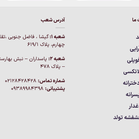
محصول
دارای
انواع
ما
آدرس شعب
مختلفی
می
د
شعبه 1:
گيشا ، فاضل جنوبی ،تق
باشد.
چهارم، پلاک 619/1
گزینه
ایی
ها
شعبه 2:
پاسداران – نبش بهارست
ویلی
ممکن
– پلاک ۴۷۸
است
اتکسی
در
شماره تماس:
02128428428
خترانه
صفحه
پشتیبانی:
09389984398
محصول
سرانه
انتخاب
شوند
غدار
شفشه تولد