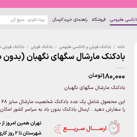
جستجو
لاتکسی هلیومی
فروشگاه
راهنمای خرید/ارسال
برای:
خانه
/
بادکنک فویلی و لاتکسی هلیومی
/
بادکنک فویلی
/
بادکنک فویلی 
بادکنک مارشال سگهای نگهبان (بدون ب
۱۸۰,۰۰۰
تومان
بادکنک مارشال سگهای نگهبان
را سفارش دهید . ارسال بادکنک بدون باد به سراسر کشور امکان 
تهران همین امروز از ساعت ۱۱-۹
شهرستان تا 2 روز کاری تحویل پست