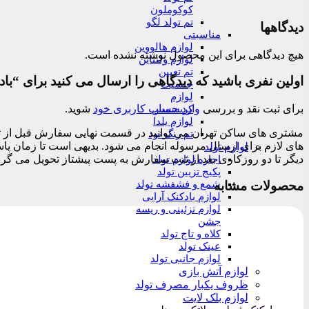
کوکوملون
تم تولد لگو
دیدگاهها
مناسبتی
لوازم هالووین
هیچ دیدگاهی برای این محصول نوشته نشده است.
لوازم ولنتاین
تم تعیین
اولین نفری باشید که دیدگاهی را ارسال می کنید برای “با
جنسیت
لوازم
برای ثبت نقد و بررسی
وارد حساب کاربری خود
شوید.
کریسمس
لوازم یلدا
تم رنگ نود
لوازم تولد
دیگر تا دو روزکاری بعد از ثبت سفارش به پست پیشتاز تحویل می گرد
اجاره لوازم تولد
پکیج تزیین تولد
محصولات مشابه
شمع و فشفشه تولد
لوازم بادکنک آرایی
لوازم تزئینی و ریسه
جشن
کلاه و تاج تولد
عینک تولد
لوازم جانبی تولد
لوازم آتش بازی
ظروف یکبار مصرف تولد
لوازم بلک لایت