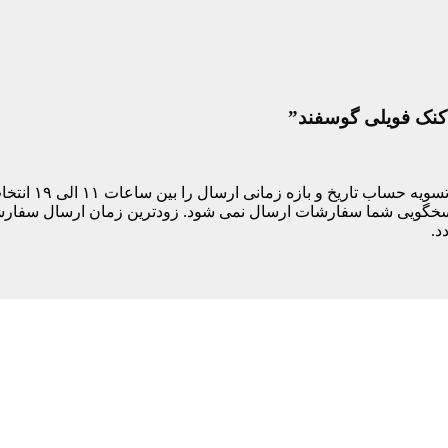
دکنک فویلی گوسفند”
مشتری های ساکن
د.