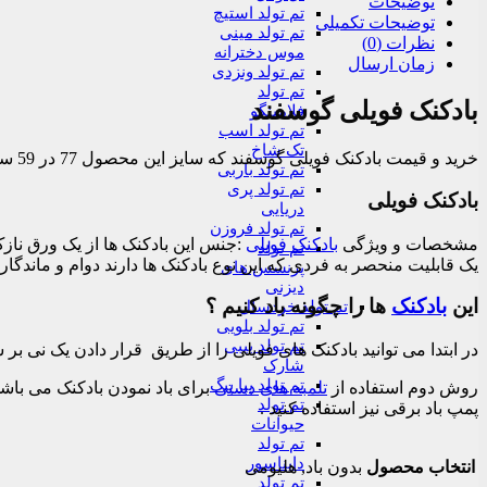
توضیحات
تم تولد استیچ
توضیحات تکمیلی
تم تولد مینی
نظرات (0)
موس دخترانه
زمان ارسال
تم تولد ونزدی
تم تولد
بادکنک فویلی گوسفند
فلامینگو
تم تولد اسب
تک شاخ
خرید و قیمت بادکنک فویلی گوسفند که سایز این محصول 77 در 59 سانتیمتر است و میتوانید بدون باد این بادکنک ببعی را سفارش دهید . قابل ارسال به سراسر کشور می باشد
تم تولد باربی
تم تولد پری
بادکنک فویلی
دریایی
تم تولد فروزن
مشخصات و ویژگی
بادکنک فویلی
:جنس این بادکنک ها از یک ورق نازک
تم تولد
یک قابلیت منحصر به فردی که این نوع بادکنک ها دارند دوام و ماندگار
پرنسس های
دیزنی
این
بادکنک
ها را چگونه باد کنیم ؟
تم تولد خردسال
تم تولد بلویی
تم تولد بیبی
در ابتدا می توانید بادکنک های فویلی را از طریق قرار دادن یک نی بر سو
شارک
تم تولد پپا پیگ
روش دوم استفاده از
تلمبه های دستی
برای باد نمودن بادکنک می باشد ک
تم تولد
پمپ باد برقی نیز استفاده کنید .
حیوانات
تم تولد
دایناسور
انتخاب محصول
بدون باد, هلیومی
تم تولد