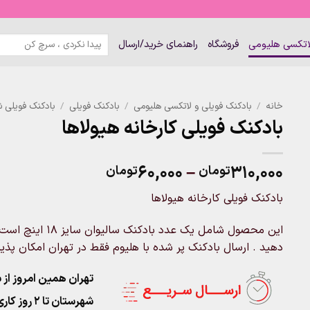
جستجو
لاتکسی هلیومی
فروشگاه
راهنمای خرید/ارسال
برای:
خانه
/
بادکنک فویلی و لاتکسی هلیومی
/
بادکنک فویلی
/
بادکنک فویلی 
بادکنک فویلی کارخانه هیولاها
Price
۶۰,۰۰۰
–
۳۱۰,۰۰۰
تومان
تومان
range:
بادکنک فویلی کارخانه هیولاها
۶۰,۰۰۰تومان
through
این محصول شامل یک
۳۱۰,۰۰۰تومان
دهید . ارسال بادکنک پر شده با هلیوم فقط در تهران امکان پذی
تهران همین امروز از ساعت ۱۱-۹
شهرستان تا 2 روز کاری تحویل پست