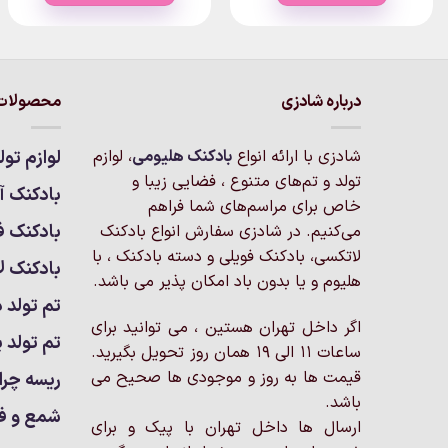
۶۶۰,۰۰۰تومان
این
محصول
دارای
انواع
درباره شادزی
محصولات 
مختلفی
می
باشد.
شادزی با ارائه انواع
بادکنک‌ هلیومی
، لوازم
لوازم تول
گزینه
تولد و تم‌های متنوع ، فضایی زیبا و
بادکنک آر
ها
خاص برای مراسم‌های شما فراهم
ممکن
بادکنک ف
می‌کنیم. در شادزی سفارش انواع بادکنک
است
لاتکسی، بادکنک فویلی و دسته بادکنک ، با
بادکنک ل
در
هلیوم و یا بدون باد امکان پذیر می باشد.
صفحه
تم تولد د
محصول
اگر داخل تهران هستین ، می توانید برای
انتخاب
تم تولد پ
ساعات 11 الی 19 همان روز تحویل بگیرید.
شوند
قیمت ها به روز و موجودی ها صحیح می
ریسه چرا
باشد.
شمع و ف
ارسال ها داخل تهران با پیک و برای