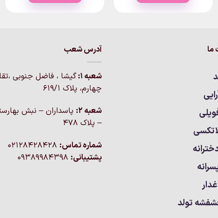
۶۸۰,۰۰۰تومان
۳۱۰,۰۰۰
این
این
محصول
محصول
دارای
دارای
انواع
انواع
ما
آدرس شعب
مختلفی
مختلفی
می
می
باشد.
باشد.
د
شعبه 1:
گيشا ، فاضل جنوبی ،تق
گزینه
گزینه
چهارم، پلاک 619/1
ایی
ها
ها
ممکن
ممکن
شعبه 2:
پاسداران – نبش بهارست
ویلی
است
است
– پلاک ۴۷۸
اتکسی
در
در
صفحه
صفحه
شماره تماس:
02128428428
خترانه
محصول
محصول
پشتیبانی:
09389984398
انتخاب
انتخاب
سرانه
شوند
شوند
غدار
شفشه تولد