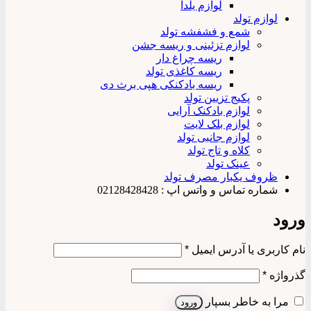
لوازم یلدا
لوازم تولد
شمع و فشفشه تولد
لوازم تزئینی و ریسه جشن
ریسه چراغ دار
ریسه کاغذی تولد
ریسه بادکنکی هپی برث دی
پکیج تزیین تولد
لوازم بادکنک آرایی
لوازم بلک لایت
لوازم جانبی تولد
کلاه و تاج تولد
عینک تولد
ظروف یکبار مصرف تولد
شماره تماس و واتس اپ : 02128428428
ورود
الزامی
نام کاربری یا آدرس ایمیل
*
الزامی
گذرواژه
*
مرا به خاطر بسپار
ورود