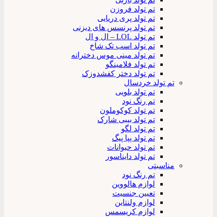
تم تولد فروزن
تم تولد پری دریایی
تم تولد پرنسس های دیزنی
تم تولد LOL – ال و ال
تم تولد اسب تک شاخ
تم تولد مینی موس دخترانه
تم تولد فلامینگو
تم تولد دختر کفشدوزک
تم تولد خردسال
تم تولد بلویی
تم رنگ نود
تم تولد کوکوملون
تم تولد بیبی شارک
تم تولد لگو
تم تولد پپا پیگ
تم تولد حیوانات
تم تولد دایناسور
مناسبتی
تم رنگ نود
لوازم هالووین
تعیین جنسیت
لوازم ولنتاین
لوازم کریسمس