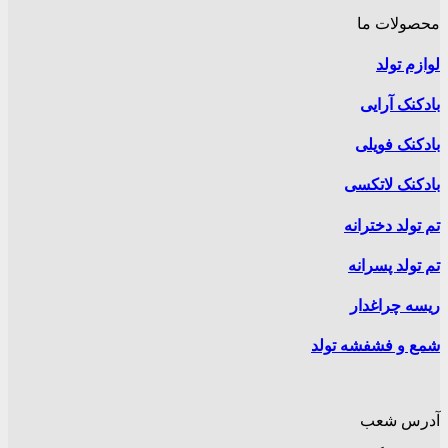
محصولات ما
لوازم تولد
بادکنک آرایی
بادکنک فویلی
بادکنک لاتکسی
تم تولد دخترانه
تم تولد پسرانه
ریسه چراغدار
شمع و فشفشه تولد
آدرس شعب