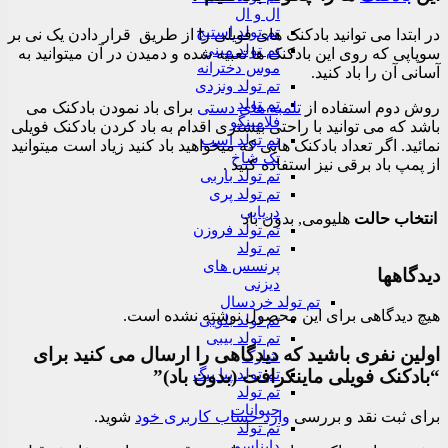
ال و ال
تم تولد استیچ
در ابتدا می توانید بادکنک های فویلی را از طریق قرار دادن یک نی بر
تم تولد مینی
سوپاپی که روی این بادکنک ها تعبیه شده و دمیدن در آن میتوانید به
موس دخترانه
آسانی آن را باد کنید.
تم تولد ونزدی
تم تولد
روش دوم استفاده از
تلمبه های دستی
برای باد نمودن بادکنک می
فلامینگو
باشد که می توانید با راحتی بیشتری اقدام به باد کردن بادکنک فویلی
تم تولد اسب
نمائید. اگر تعداد بادکنک هایی که میخواهید باد کنید زیاد است میتوانید
تک شاخ
از پمپ باد برقی نیز استفاده کنید .
تم تولد باربی
تم تولد پری
دریایی
انتخاب حالت
هلیومی, بدون باد
تم تولد فروزن
تم تولد
پرنسس های
دیدگاهها
دیزنی
تم تولد خردسال
هیچ دیدگاهی برای این محصول نوشته نشده است.
تم تولد بلویی
تم تولد بیبی
اولین نفری باشید که دیدگاهی را ارسال می کنید برای
شارک
“بادکنک فویلی ماینکرافت (بدون باد)”
تم تولد پپا پیگ
تم تولد
حیوانات
برای ثبت نقد و بررسی
وارد حساب کاربری خود
شوید.
تم تولد
دایناسور