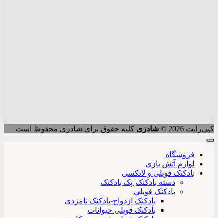
کپی‌رایت 2026 ©
شادزی
کلیه حقوق برای شادزی محفوظ است
فروشگاه
لوازم آتش بازی
بادکنک فویلی و لاتکسی
دسته بادکنک| پک بادکنک
بادکنک فویلی
بادکنک ازدواج-بادکنک نامزدی
بادکنک فویلی حیوانات