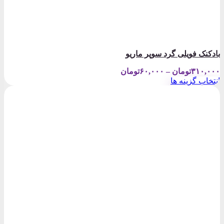
بادکنک فویلی گرد سوپر ماریو
Price
۳۱۰,۰۰۰
تومان
–
۶۰,۰۰۰
تومان
range:
انتخاب گزینه ها
۶۰,۰۰۰تومان
این
through
محصول
۳۱۰,۰۰۰تومان
دارای
انواع
مختلفی
می
باشد.
گزینه
ها
ممکن
است
در
صفحه
محصول
انتخاب