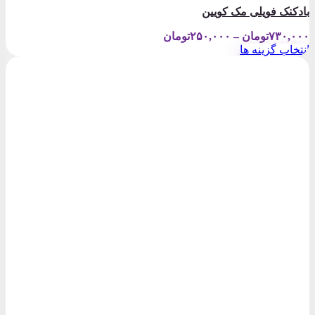
بادکنک فویلی مک کویین
Price
۷۳۰,۰۰۰
تومان
–
۲۵۰,۰۰۰
تومان
range:
انتخاب گزینه ها
۲۵۰,۰۰۰تومان
این
through
محصول
۷۳۰,۰۰۰تومان
دارای
انواع
مختلفی
می
باشد.
گزینه
ها
ممکن
است
در
صفحه
محصول
انتخاب
شوند