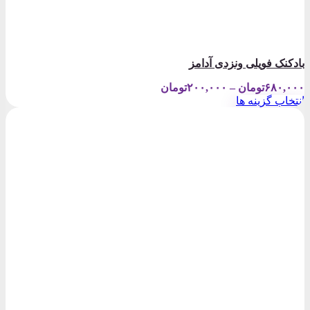
بادکنک فویلی ونزدی آدامز
Price
۶۸۰,۰۰۰
تومان
–
۲۰۰,۰۰۰
تومان
range:
انتخاب گزینه ها
۲۰۰,۰۰۰تومان
این
through
محصول
۶۸۰,۰۰۰تومان
دارای
انواع
مختلفی
می
باشد.
گزینه
ها
ممکن
است
در
صفحه
محصول
انتخاب