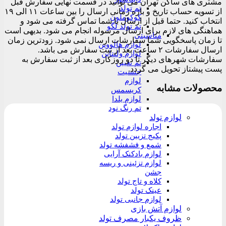
مشتری های ساکن تهران می توانید در قسمت نهایی سفارش قبل
تم تولد
از تسویه حساب تاریخ و بازه زمانی ارسال را بین ساعات ۱۱ الی ۱۹
کوکوملون
انتخاب کنید. حتما قبل از ارسال با شما تماس گرفته می شود و
تم تولد لگو
هماهنگی های لازم برای ارسال مرسوله انجام می شود. بدیهی است
مناسبتی
تا زمان پاسخگویی شما سفارشات ارسال نمی شود. زودترین زمان
لوازم هالووین
ارسال سفارشات ۲ ساعت بعد از ثبت سفارش می باشد.
لوازم ولنتاین
سفارشات شهرهای دیگر تا دو روزکاری بعد از ثبت سفارش به
تم تعیین
پست پیشتاز تحویل می گردد.
جنسیت
لوازم
محصولات مشابه
کریسمس
لوازم یلدا
تم رنگ نود
لوازم تولد
اجاره لوازم تولد
پکیج تزیین تولد
شمع و فشفشه تولد
لوازم بادکنک آرایی
لوازم تزئینی و ریسه
جشن
کلاه و تاج تولد
عینک تولد
لوازم جانبی تولد
لوازم آتش بازی
ظروف یکبار مصرف تولد